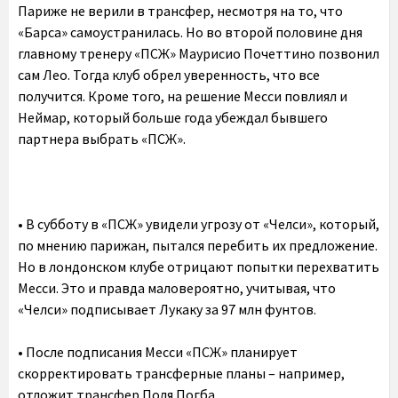
Париже не верили в трансфер, несмотря на то, что
«Барса» самоустранилась. Но во второй половине дня
главному тренеру «ПСЖ» Маурисио Почеттино позвонил
сам Лео. Тогда клуб обрел уверенность, что все
получится. Кроме того, на решение Месси повлиял и
Неймар, который больше года убеждал бывшего
партнера выбрать «ПСЖ».
•‎ В субботу в «ПСЖ» увидели угрозу от «Челси», который,
по мнению парижан, пытался перебить их предложение.
Но в лондонском клубе отрицают попытки перехватить
Месси. Это и правда маловероятно, учитывая, что
«Челси» подписывает Лукаку за 97 млн фунтов.
•‎ После подписания Месси «ПСЖ» планирует
скорректировать трансферные планы – например,
отложит трансфер Поля Погба.