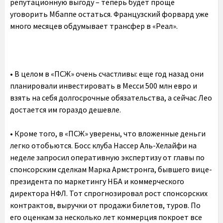
репутационную выгоду – теперь будет проще
уговорить Мбаппе остаться. Французский форвард уже
много месяцев обдумывает трансфер в «Реал».
•‎ В целом в «ПСЖ» очень счастливы: еще год назад они
планировали инвестировать в Месси 500 млн евро и
взять на себя долгосрочные обязательства, а сейчас Лео
достается им гораздо дешевле.
•‎ Кроме того, в «ПСЖ» уверены, что вложенные деньги
легко отобьются. Босс клуба Нассер Аль-Хелайфи на
неделе запросил оперативную экспертизу от главы по
спонсорским сделкам Марка Армстронга, бывшего вице-
президента по маркетингу НБА и коммерческого
директора НФЛ. Тот спрогнозировал рост спонсорских
контрактов, выручки от продажи билетов, туров. По
его оценкам за несколько лет коммерция покроет все