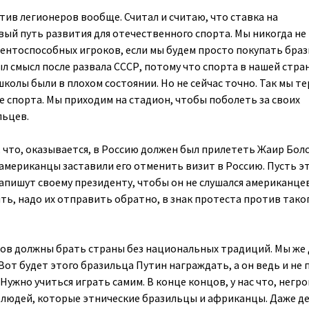
тив легионеров вообще. Считал и считаю, что ставка на
ый путь развития для отечественного спорта. Мы никогда не
ентоспособных игроков, если мы будем просто покупать браз
л смысл после развала СССР, потому что спорта в нашей стра
колы были в плохом состоянии. Но не сейчас точно. Так мы т
 спорта. Мы приходим на стадион, чтобы поболеть за своих
льцев.
 что, оказывается, в Россию должен был прилететь Жаир Бол
 американцы заставили его отменить визит в Россию. Пусть э
апишут своему президенту, чтобы он не слушался американцев
ить, надо их отправить обратно, в знак протеста против тако
ров должны брать страны без национальных традиций. Мы же
Вот будет этого бразильца Путин награждать, а он ведь и не
 Нужно учиться играть самим. В конце концов, у нас что, негро
сса людей, которые этнические бразильцы и африканцы. Даже д