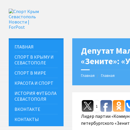
ГЛАВНАЯ
Депутат Мал
СПОРТ В КРЫМУ И
«Зените»: «У
СЕВАСТОПОЛЕ
СПОРТ В МИРЕ
Главная
Главная
КРАСОТА И СПОРТ
ИСТОРИЯ ФУТБОЛА
СЕВАСТОПОЛЯ
1
ВКОНТАКТЕ
Лидер партии «Коммуни
КОНТАКТЫ
петербургского «Зенит