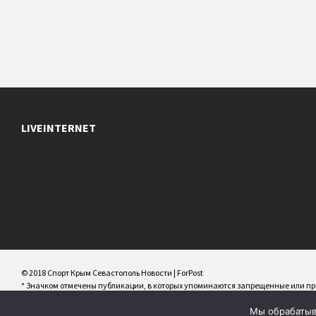
LIVEINTERNET
© 2018 Спорт Крым Севастополь Новости | ForPost
* Значком отмечены публикации, в которых упоминаются запрещенные или 
РФ/террористические/экстремистские организации/персоны и иноагенты
Мы обрабатыва