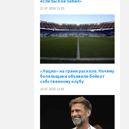
если бы я не забил»
27.07.2026 11:25
«Лацио» на грани раскола. Почему
болельщики объявили бойкот
собственному клубу
25.07.2026 12:43