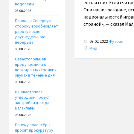
есть из них. Если счит
водопады
Они наши граждане, вс
05.08.2026
национальностей играю
Паром на Северную
страной», — сказал Ма
сторону возобновляет
работу после
двухнедельного
03.02.2022
Футбол
перерыва
Tags:
Мир
05.08.2026
Севастопольцев
предупредили о
неожиданных громких
звуках в течение дня
05.08.2026
В Севастополе
утвердили проект
застройки центра
Балаклавы
05.08.2026
Почему волонтёры
просят прокуратуру