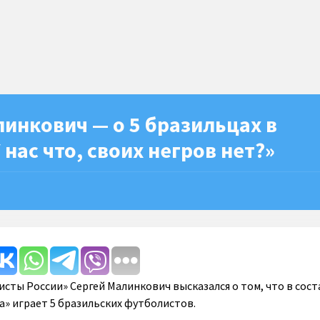
инкович — о 5 бразильцах в
 нас что, своих негров нет?»
сты России» Сергей Малинкович высказался о том, что в сост
а» играет 5 бразильских футболистов.