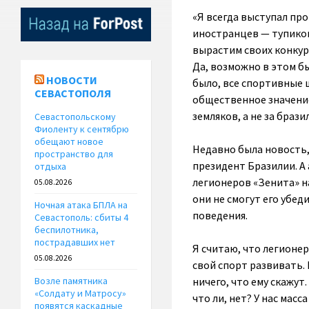
«Я всегда выступал про
иностранцев — тупиков
вырастим своих конкур
Да, возможно в этом бы
НОВОСТИ
было, все спортивные ш
СЕВАСТОПОЛЯ
общественное значение
земляков, а не за брази
Севастопольскому
Фиоленту к сентябрю
обещают новое
Недавно была новость,
пространство для
президент Бразилии. А
отдыха
легионеров «Зенита» н
05.08.2026
они не смогут его убед
Ночная атака БПЛА на
поведения.
Севастополь: сбиты 4
беспилотника,
пострадавших нет
Я считаю, что легионе
05.08.2026
свой спорт развивать. 
ничего, что ему скажут.
Возле памятника
«Солдату и Матросу»
что ли, нет? У нас ма
появятся каскадные