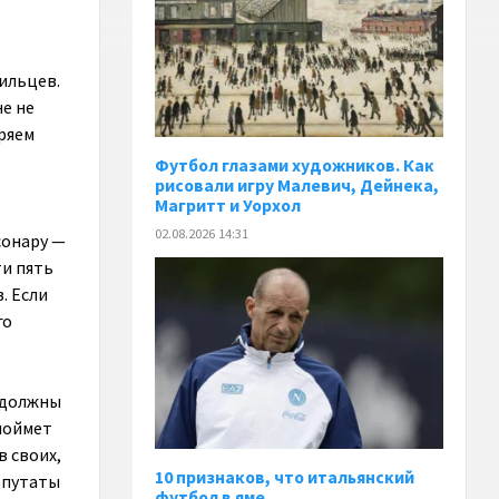
ильцев.
не не
еряем
Футбол глазами художников. Как
рисовали игру Малевич, Дейнека,
Магритт и Уорхол
02.08.2026 14:31
сонару —
ти пять
. Если
го
 должны
 поймет
в своих,
10 признаков, что итальянский
епутаты
футбол в яме