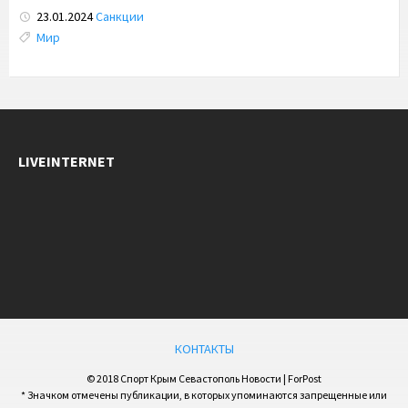
23.01.2024
Санкции
Tags:
Мир
LIVEINTERNET
КОНТАКТЫ
© 2018 Спорт Крым Севастополь Новости | ForPost
* Значком отмечены публикации, в которых упоминаются запрещенные или