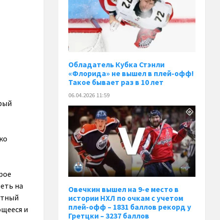
Обладатель Кубка Стэнли
«Флорида» не вышел в плей-офф!
Такое бывает раз в 10 лет
06.04.2026 11:59
орый
ко
рое
реть на
Овечкин вышел на 9-е место в
стный
истории НХЛ по очкам с учетом
плей-офф – 1831 баллов рекорд у
ющееся и
Гретцки – 3237 баллов