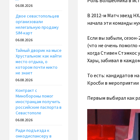
Роль Волшебника в ист
06.08.2026
В 2012-м Матч звезд НХ
Двое севастопольцев
организовали
начала эти команды ну
нелегальную продажу
SIM-карт
Если вы забыли, сезон-
06.08.2026
(что не очень помогло 
Тайный дворик на мысе
когда Стивен Стэмкос у
Хрустальном: как найти
Хары, забивал в каждо
место отдыха, о
котором почти никто
не знает
То есть: кандидатов на
06.08.2026
Кросби в мероприятии 
Контракт с
Минобороны помог
Первым выбирал как раз
иностранцам получить
российские паспорта в
Севастополе
06.08.2026
Ради подъезда к
онкодиспансеру в