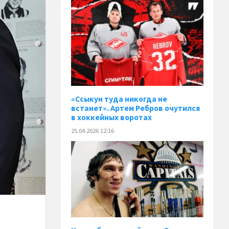
«Ссыкун туда никогда не
встанет». Артем Ребров очутился
в хоккейных воротах
25.04.2026 12:16