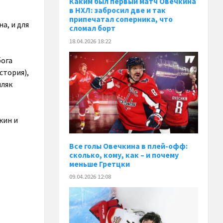
Каким был первый матч Овечкина
в НХЛ: забросил две и так
припечатал соперника, что
а, и для
сломал борт
18.04.2026 18:22
бога
стория),
мляк
кин и
Все голы Овечкина в плей-офф:
сколько, кому, как – и почему
меньше Гретцки
09.04.2026 12:08