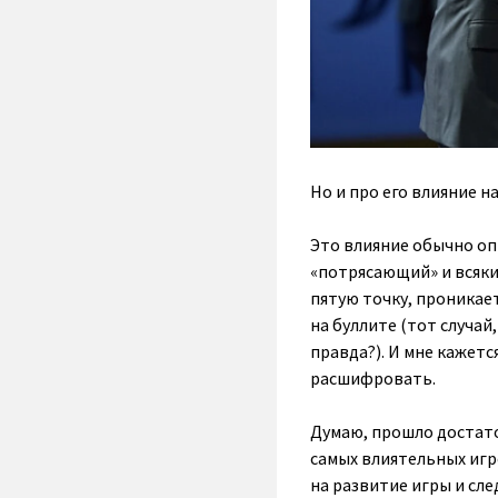
Но и про его влияние на
Это влияние обычно о
«потрясающий» и всяк
пятую точку, проникае
на буллите (тот случай
правда?). И мне кажетс
расшифровать.
Думаю, прошло достато
самых влиятельных игр
на развитие игры и сл