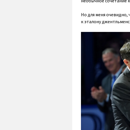
необычное сочетание к
Но для меня очевидно, 
к эталону джентльменс