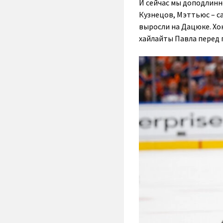
И сейчас мы доподлинно
Кузнецов, Мэттьюс – с
выросли на Дацюке. Хо
хайлайты Павла перед г