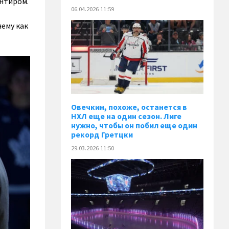
ентиром.
06.04.2026 11:59
нему как
Овечкин, похоже, останется в
НХЛ еще на один сезон. Лиге
нужно, чтобы он побил еще один
рекорд Гретцки
29.03.2026 11:50