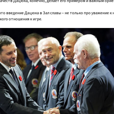
ачеств Дацюка, конечно, делает его примером и важным ори
что введение Дацюка в Зал славы – не только про уважение к 
кого отношения к игре.