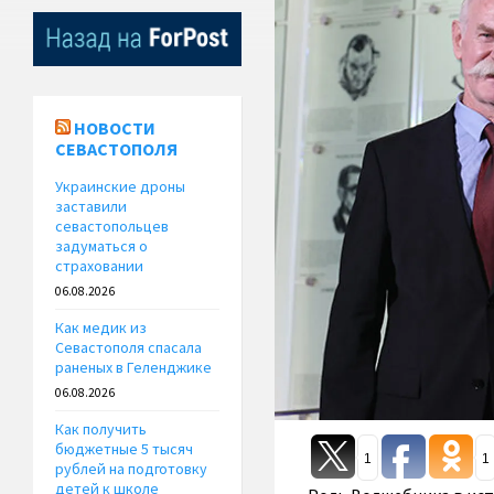
НОВОСТИ
СЕВАСТОПОЛЯ
Украинские дроны
заставили
севастопольцев
задуматься о
страховании
06.08.2026
Как медик из
Севастополя спасала
раненых в Геленджике
06.08.2026
Как получить
бюджетные 5 тысяч
1
1
рублей на подготовку
детей к школе