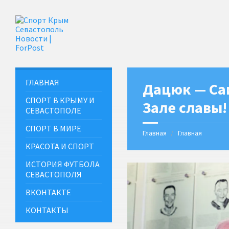
ГЛАВНАЯ
Дацюк — Сам
СПОРТ В КРЫМУ И
Зале славы!
СЕВАСТОПОЛЕ
СПОРТ В МИРЕ
Главная
Главная
КРАСОТА И СПОРТ
ИСТОРИЯ ФУТБОЛА
СЕВАСТОПОЛЯ
ВКОНТАКТЕ
КОНТАКТЫ