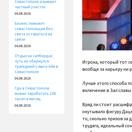
Севастополе изымают
частный участок
06.08.2026
Бизнес поможет
севастопольцам без
света оставаться на
связи
06.08.2026
Отдых на сапбордах
чуть не обернулся
Игрока, который тот с
трагедией у мыса Айя в
вообще за карьеру ни р
Севастополе
06.08.2026
Лучше этого способа п
Где в Севастополе
включение в Зал славы 
можно заработать 100
тысяч в месяц
Вряд ли стоит расшиф
06.08.2026
окутывало фигуру Дацю
то, сколько призов за
трудяга, идеальный со