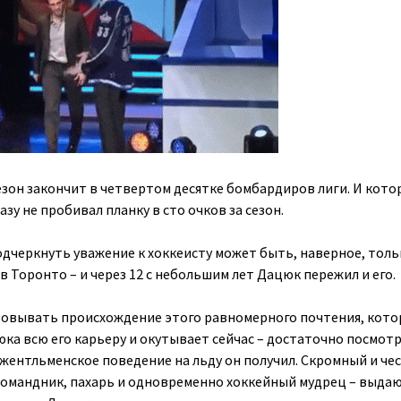
езон закончит в четвертом десятке бомбардиров лиги. И кот
азу не пробивал планку в сто очков за сезон.
одчеркнуть уважение к хоккеисту может быть, наверное, толь
в Торонто – и через 12 с небольшим лет Дацюк пережил и его.
ровывать происхождение этого равномерного почтения, кото
ка всю его карьеру и окутывает сейчас – достаточно посмот
 джентльменское поведение на льду он получил. Скромный и че
командник, пахарь и одновременно хоккейный мудрец – выда