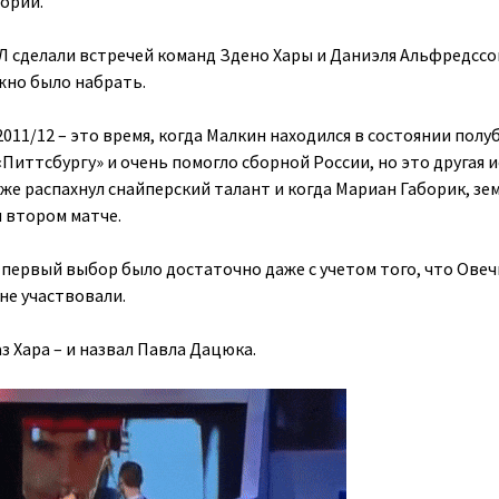
ории.
Л сделали встречей команд Здено Хары и Даниэля Альфредссон
жно было набрать.
2011/12 – это время, когда Малкин находился в состоянии полу
«Питтсбургу» и очень помогло сборной России, но это другая и
же распахнул снайперский талант и когда Мариан Габорик, зе
м втором матче.
 первый выбор было достаточно даже с учетом того, что Овеч
не участвовали.
 Хара – и назвал Павла Дацюка.