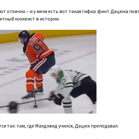
т отлично – и у меня есть вот такая гифка: финт Дацюка пов
тный хоккеист в истории.
ся так: там, где Макдэвид учился, Дацюк преподавал.