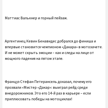
Маттиас Валькнер и горный пейзаж.
Аргентинец Кевин Бенавидес добрался до финиша и
впервые становится чемпионом «Дакара» в мотозачете.
И не может скрыть эмоции – как и следы на лице от
мощного падения на пятом этапе.
Француз Стефан Петерансель доказал, почему его
прозвали «Мистер «Дакар»: выиграл рейд среди
внедорожников. Это его 14-й раз в карьере – если
приплюсовать победы на мотоциклах!