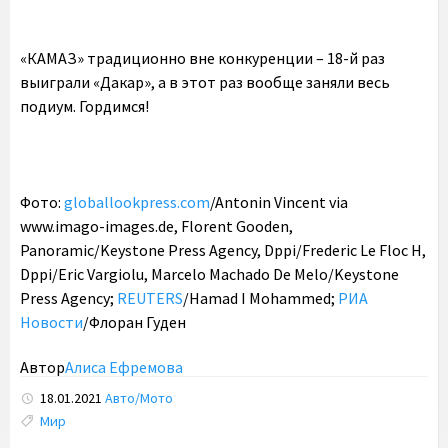
«КАМАЗ» традиционно вне конкуренции – 18-й раз
выиграли «Дакар», а в этот раз вообще заняли весь
подиум. Гордимся!
Фото:
globallookpress.com
/Antonin Vincent via
www.imago-images.de, Florent Gooden,
Panoramic/Keystone Press Agency, Dppi/Frederic Le Floc H,
Dppi/Eric Vargiolu, Marcelo Machado De Melo/Keystone
Press Agency;
REUTERS
/Hamad I Mohammed;
РИА
Новости
/Флоран Гуден
Автор
Алиса Ефремова
18.01.2021
Авто/Мото
Tags:
Мир