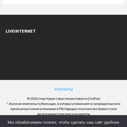
LIVEINTERNET
КОНТАКТЫ
© 2018 Спорт Крым Севастополь Новости | ForPost
* Значком отмечены публикации, в которых упоминаются запрещенные или
признанные нежелательными в РФ/террористические/экстремистские
организации/персоны и иноагенты
Мы обрабатываем cookies, чтобы сделать наш сайт удобнее