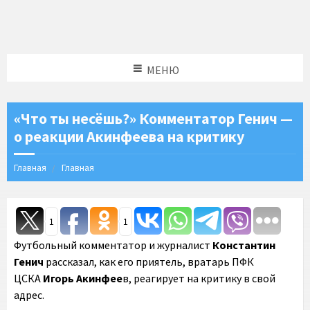
МЕНЮ
«Что ты несёшь?» Комментатор Генич —
о реакции Акинфеева на критику
Главная
Главная
1
1
Футбольный комментатор и журналист
Константин
Генич
рассказал, как его приятель, вратарь ПФК
ЦСКА
Игорь Акинфее
в, реагирует на критику в свой
адрес.