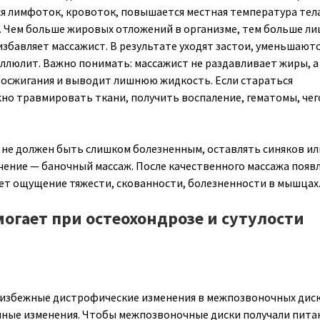
я лимфоток, кровоток, повышается местная температура тел
. Чем больше жировых отложений в организме, тем больше л
избавляет массажист. В результате уходят застои, уменьшают
ллюлит. Важно понимать: массажист не раздавливает жиры, а
росжигания и выводит лишнюю жидкость. Если стараться
но травмировать ткани, получить воспаление, гематомы, чег
ж не должен быть слишком болезненным, оставлять синяков ил
ение — баночный массаж. После качественного массажа появ
зает ощущение тяжести, скованности, болезненности в мышцах
могает при остеохондрозе и сутулости
избежные дистрофические изменения в межпозвоночных диск
енные изменения. Чтобы межпозвоночные диски получали пита