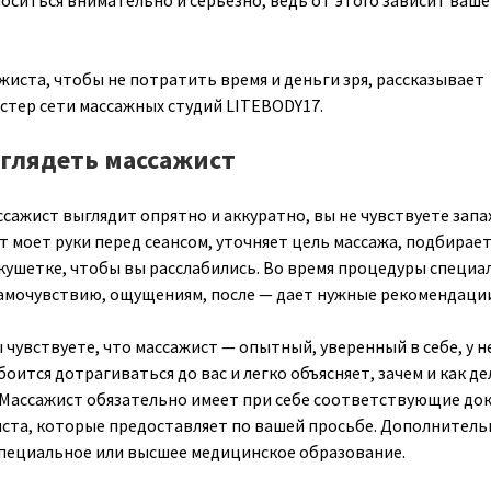
оситься внимательно и серьезно, ведь от этого зависит ваше
жиста, чтобы не потратить время и деньги зря, рассказывает
астер сети массажных студий LITEBODY17.
глядеть массажист
ажист выглядит опрятно и аккуратно, вы не чувствуете запа
т моет руки перед сеансом, уточняет цель массажа, подбирае
кушетке, чтобы вы расслабились. Во время процедуры специа
амочувствию, ощущениям, после — дает нужные рекомендации
чувствуете, что массажист — опытный, уверенный в себе, у н
 боится дотрагиваться до вас и легко объясняет, зачем и как д
 Массажист обязательно имеет при себе соответствующие до
иста, которые предоставляет по вашей просьбе. Дополнител
пециальное или высшее медицинское образование.