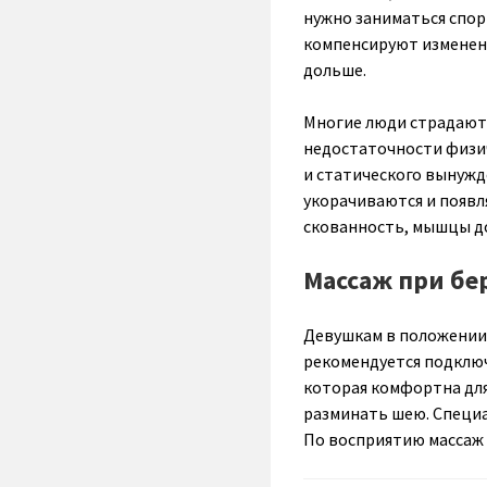
нужно заниматься спор
компенсируют изменени
дольше.
Многие люди страдают 
недостаточности физи
и статического вынуж
укорачиваются и появл
скованность, мышцы до
Массаж при бе
Девушкам в положении 
рекомендуется подключ
которая комфортна для
разминать шею. Специа
По восприятию массаж 