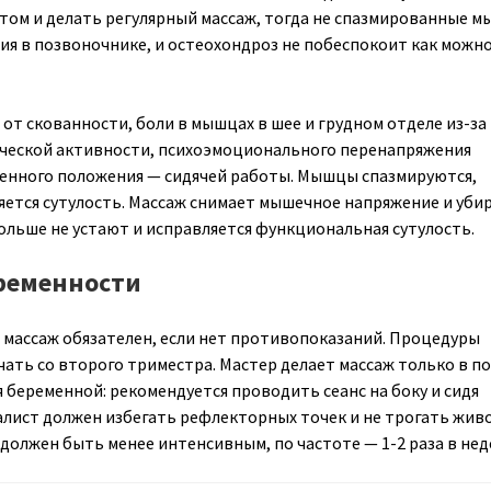
том и делать регулярный массаж, тогда не спазмированные 
я в позвоночнике, и остеохондроз не побеспокоит как можн
от скованности, боли в мышцах в шее и грудном отделе из-за
ческой активности, психоэмоционального перенапряжения
денного положения — сидячей работы. Мышцы спазмируются,
яется сутулость. Массаж снимает мышечное напряжение и уби
льше не устают и исправляется функциональная сутулость.
ременности
массаж обязателен, если нет противопоказаний. Процедуры
ать со второго триместра. Мастер делает массаж только в по
 беременной: рекомендуется проводить сеанс на боку и сидя
лист должен избегать рефлекторных точек и не трогать живо
должен быть менее интенсивным, по частоте — 1-2 раза в нед