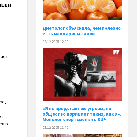
мышцы
о
Диетолог объяснила, чем полезно
есть мандарины зимой
08.12.2025 12:20
рает
зе,
«Я не представляю угрозы, но
общество порицает таких, как я».
т.
Монолог спортсменки с ВИЧ
елю.
03.12.2025 11:49