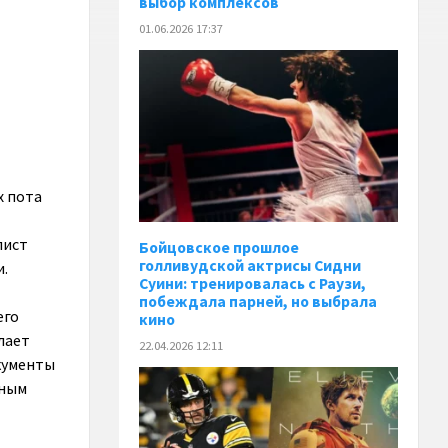
выбор комплексов
01.06.2026 17:37
х пота
т
лист
Бойцовское прошлое
голливудской актрисы Сидни
.
Суини: тренировалась с Раузи,
побеждала парней, но выбрала
его
кино
елает
22.04.2026 12:11
кументы
ьным