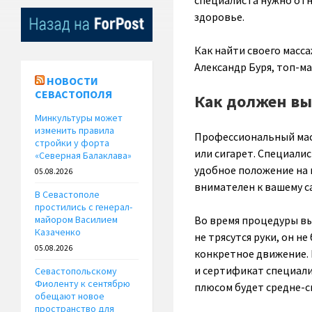
специалиста нужно отн
здоровье.
Как найти своего масса
Александр Буря, топ-м
НОВОСТИ
СЕВАСТОПОЛЯ
Как должен вы
Минкультуры может
изменить правила
Профессиональный масс
стройки у форта
или сигарет. Специалис
«Северная Балаклава»
удобное положение на 
05.08.2026
внимателен к вашему с
В Севастополе
простились с генерал-
Во время процедуры вы 
майором Василием
Казаченко
не трясутся руки, он не
05.08.2026
конкретное движение.
и сертификат специал
Севастопольскому
Фиоленту к сентябрю
плюсом будет средне-с
обещают новое
пространство для