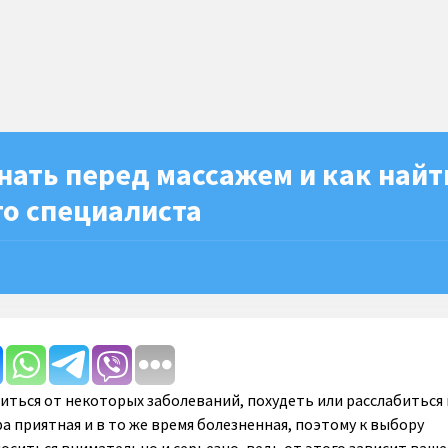
нать перед массажем и как найт
о специалиста
иться от некоторых заболеваний, похудеть или расслабиться 
а приятная и в то же время болезненная, поэтому к выбору