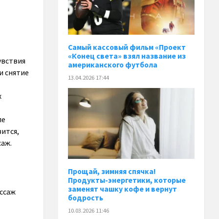
Самый кассовый фильм «Проект
«Конец света» взял название из
увствия
американского футбола
и снятие
13.04.2026 17:44
х
ле
вится,
саж.
Прощай, зимняя спячка!
Продукты-энергетики, которые
заменят чашку кофе и вернут
ассаж
бодрость
10.03.2026 11:46