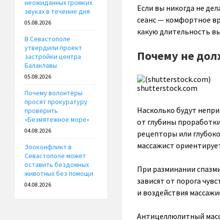
неожиданных громких
Если вы никогда не де
звуках в течение дня
сеанс — комфортное вр
05.08.2026
какую длительность вы
В Севастополе
утвердили проект
Почему не дол
застройки центра
Балаклавы
05.08.2026
shutterstock.com
Почему волонтёры
просят прокуратуру
Насколько будут непри
проверить
«Безмятежное море»
от глубины проработки
04.08.2026
рецепторы или глубоко
массажист ориентирует
Зооконфликт в
Севастополе может
оставить бездомных
При разминании спазм
животных без помощи
зависят от порога чув
04.08.2026
и воздействия массажи
Антицеллюлитный масс