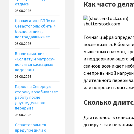
Как часто дел
отдыха
05.08.2026
Ночная атака БПЛА на
shutterstock.com
Севастополь: сбиты 4
беспилотника,
Точная цифра определя
пострадавших нет
после визита. В больши
05.08.2026
мышечных спазмов, тре
Возле памятника
и поддерживающего эфф
«Солдату и Матросу»
появятся каскадные
сеансов возникает неб
водопады
с непривычной нагрузк
05.08.2026
длительного перерыва. 
Паром на Северную
или попросить массажи
сторону возобновляет
работу после
Сколько длитс
двухнедельного
перерыва
05.08.2026
Длительность сеанса за
дозируется и не занима
Севастопольцев
предупредили о