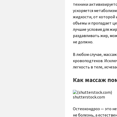
техники активизируетс
ускоряется метаболизм
жидкости, от которой 
объемы и пропадает це
лучшие условия для жи
раздавливать жир, мож
не должно.
В любом случае, масса
кровоподтеков. Исключ
легкость в теле, исче
Как массаж по
shutterstock.com
Остеохондроз — это не
не болезнь, а естеств