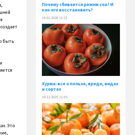
Почему сбивается режим сна? И
а,
как его восстановить?
ишней
14.01.2026 11:51
ся
 создает
о быть
и
ляется
.
Хурма: все о пользе, вреде, видах
и сортах
10.12.2025 11:35
ах. Это
ние,