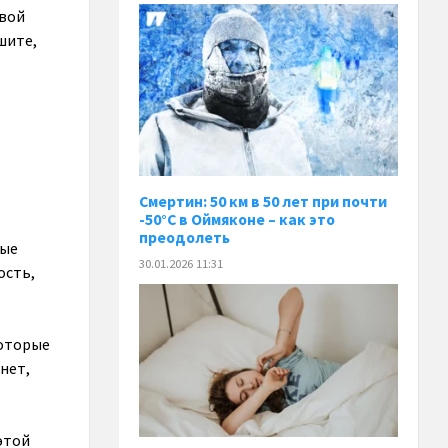
овой
шите,
Смертин: 50 км в 50 лет при почти
-50°C в Оймяконе – как это
преодолеть
ные
30.01.2026 11:31
ость,
которые
нет,
этой