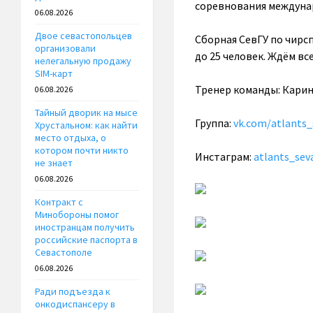
соревнования междуна
06.08.2026
Двое севастопольцев
Сборная СевГУ по чирс
организовали
до 25 человек. Ждём вс
нелегальную продажу
SIM-карт
Тренер команды: Карин
06.08.2026
Тайный дворик на мысе
Группа:
vk.com/atlants_
Хрустальном: как найти
место отдыха, о
котором почти никто
Инстаграм:
atlants_sev
не знает
06.08.2026
Контракт с
Минобороны помог
иностранцам получить
российские паспорта в
Севастополе
06.08.2026
Ради подъезда к
онкодиспансеру в