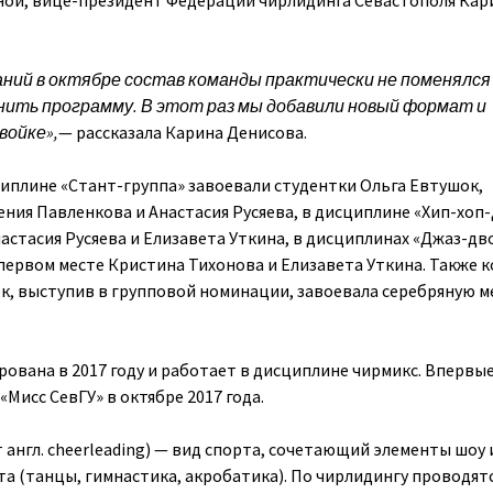
ной, вице-президент Федерации чирлидинга Севастополя Кар
ний в октябре состав команды практически не поменялся 
нить программу. В этот раз мы добавили новый формат и
войке»,
— рассказала Карина Денисова.
иплине «Стант-группа» завоевали студентки Ольга Евтушок,
ения Павленкова и Анастасия Русяева, в дисциплине «Хип-хоп
астасия Русяева и Елизавета Уткина, в дисциплинах «Джаз-дв
первом месте Кристина Тихонова и Елизавета Уткина. Также 
к, выступив в групповой номинации, завоевала серебряную м
ована в 2017 году и работает в дисциплине чирмикс. Впервы
«Мисс СевГУ» в октябре 2017 года.
 англ. cheerleading) — вид спорта, сочетающий элементы шоу 
а (танцы, гимнастика, акробатика). По чирлидингу проводят