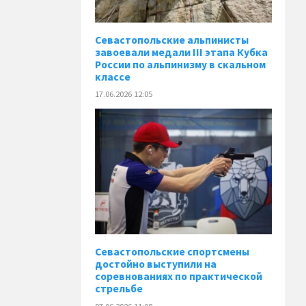
Севастопольские альпинисты
завоевали медали III этапа Кубка
России по альпинизму в скальном
классе
17.06.2026 12:05
Севастопольские спортсмены
достойно выступили на
соревнованиях по практической
стрельбе