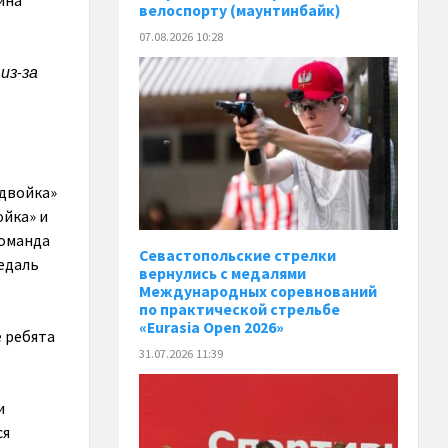
ина
велоспорту (маунтинбайк)
07.08.2026 10:28
из-за
-двойка»
ойка» и
команда
Севастопольские стрелки
едаль
вернулись с медалями
Международных соревнований
по практической стрельбе
«Eurasia Open 2026»
е ребята
31.07.2026 11:39
и
ся