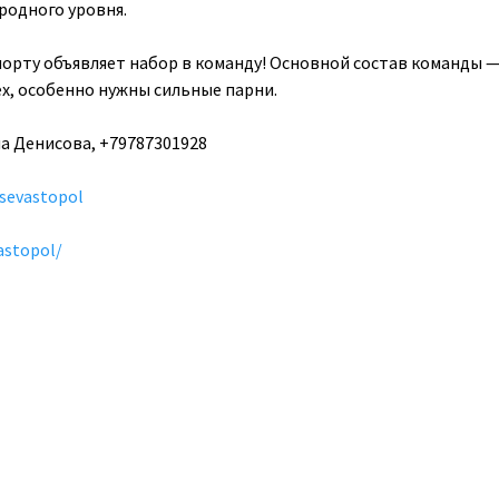
родного уровня.
порту объявляет набор в команду! Основной состав команды —
ех, особенно нужны сильные парни.
а Денисова, +79787301928
sevastopol
astopol/