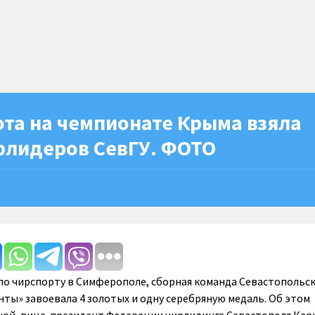
та на чемпионате Крыма взяла
рлидеров СевГУ. ФОТО
о чирспорту в Симферополе, сборная команда Севастопольс
нты» завоевала 4 золотых и одну серебряную медаль. Об этом