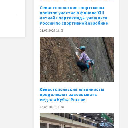
Севастопольские спортсмены
приняли участие в финале XIII
летней Спартакиады учащихся
России по спортивной аэробике
11.07.2026 16:03
Севастопольские альпинисты
продолжают завоевывать
медали Кубка России
29.06.2026 12:00