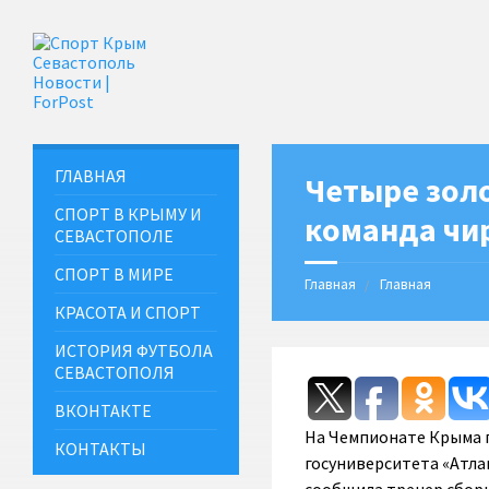
ГЛАВНАЯ
Четыре золо
СПОРТ В КРЫМУ И
команда чи
СЕВАСТОПОЛЕ
СПОРТ В МИРЕ
Главная
Главная
КРАСОТА И СПОРТ
ИСТОРИЯ ФУТБОЛА
СЕВАСТОПОЛЯ
ВКОНТАКТЕ
На Чемпионате Крыма п
КОНТАКТЫ
госуниверситета «Атла