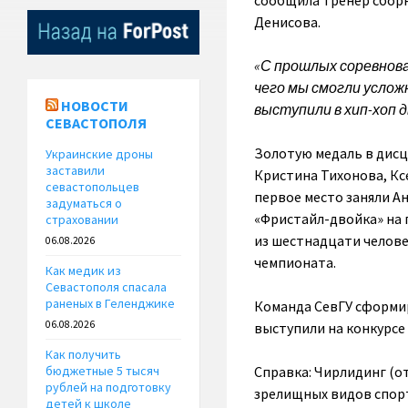
сообщила тренер сбор
Денисова.
«С прошлых соревнова
чего мы смогли услож
НОВОСТИ
выступили в хип-хоп д
СЕВАСТОПОЛЯ
Золотую медаль в дисц
Украинские дроны
заставили
Кристина Тихонова, Кс
севастопольцев
первое место заняли Ан
задуматься о
«Фристайл-двойка» на 
страховании
из шестнадцати челове
06.08.2026
чемпионата.
Как медик из
Севастополя спасала
раненых в Геленджике
Команда СевГУ сформир
06.08.2026
выступили на конкурсе 
Как получить
Справка: Чирлидинг (от
бюджетные 5 тысяч
рублей на подготовку
зрелищных видов спорт
детей к школе