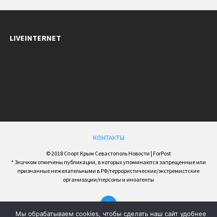
LIVEINTERNET
КОНТАКТЫ
© 2018 Спорт Крым Севастополь Новости | ForPost
* Значком отмечены публикации, в которых упоминаются запрещенные или
признанные нежелательными в РФ/террористические/экстремистские
организации/персоны и иноагенты
Мы обрабатываем cookies, чтобы сделать наш сайт удобнее