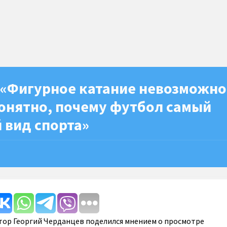
 «Фигурное катание невозможно
Понятно, почему футбол самый
 вид спорта»
ор Георгий Черданцев поделился мнением о просмотре