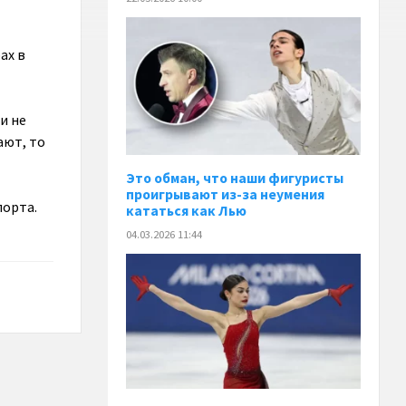
ах в
и не
ают, то
Это обман, что наши фигуристы
проигрывают из-за неумения
порта.
кататься как Лью
04.03.2026 11:44