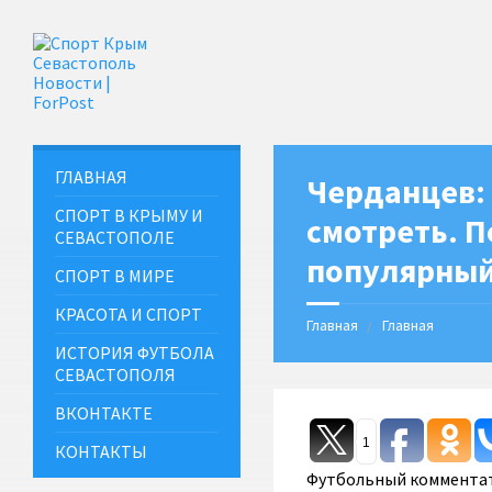
ГЛАВНАЯ
Черданцев:
СПОРТ В КРЫМУ И
смотреть. 
СЕВАСТОПОЛЕ
популярный
СПОРТ В МИРЕ
КРАСОТА И СПОРТ
Главная
Главная
ИСТОРИЯ ФУТБОЛА
СЕВАСТОПОЛЯ
ВКОНТАКТЕ
1
КОНТАКТЫ
Футбольный комментат