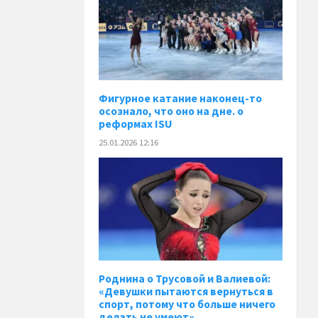
Фигурное катание наконец-то
осознало, что оно на дне. о
реформах ISU
25.01.2026 12:16
Роднина о Трусовой и Валиевой:
«Девушки пытаются вернуться в
спорт, потому что больше ничего
делать не умеют»