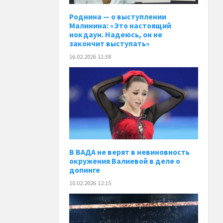
Роднина — о выступлении
Малинина: «Это настоящий
нокдаун. Надеюсь, он не
закончит выступать»
16.02.2026 11:38
В ВАДА не верят в невиновность
окружения Валиевой в деле о
допинге
10.02.2026 12:15