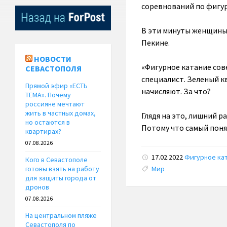
соревнований по фигу
В эти минуты женщины
Пекине.
НОВОСТИ
«Фигурное катание сов
СЕВАСТОПОЛЯ
специалист. Зеленый кв
Прямой эфир «ЕСТЬ
начисляют. За что?
ТЕМА». Почему
россияне мечтают
жить в частных домах,
Глядя на это, лишний 
но остаются в
Потому что самый поня
квартирах?
07.08.2026
17.02.2022
Фигурное ка
Кого в Севастополе
Tags:
Мир
готовы взять на работу
для защиты города от
дронов
07.08.2026
На центральном пляже
Севастополя по