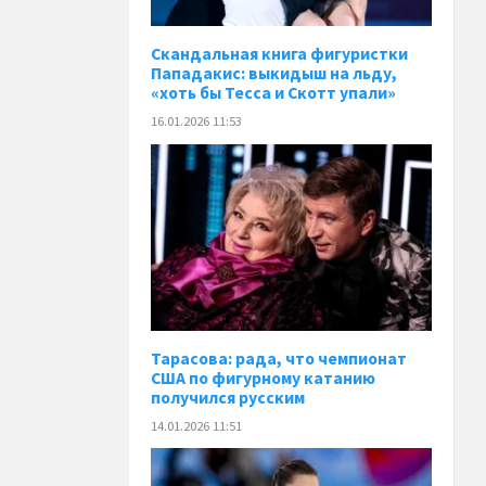
Скандальная книга фигуристки
Пападакис: выкидыш на льду,
«хоть бы Тесса и Скотт упали»
16.01.2026 11:53
Тарасова: рада, что чемпионат
США по фигурному катанию
получился русским
14.01.2026 11:51