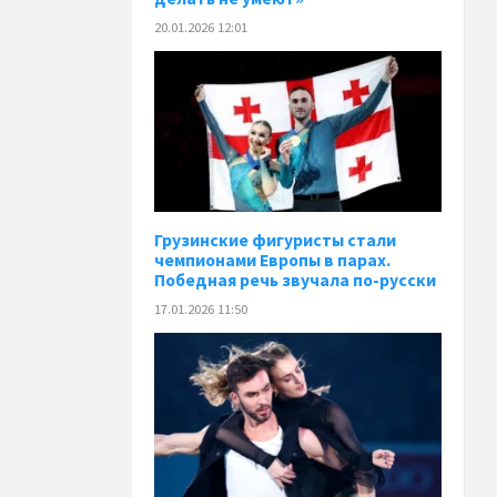
20.01.2026 12:01
Грузинские фигуристы стали
чемпионами Европы в парах.
Победная речь звучала по-русски
17.01.2026 11:50