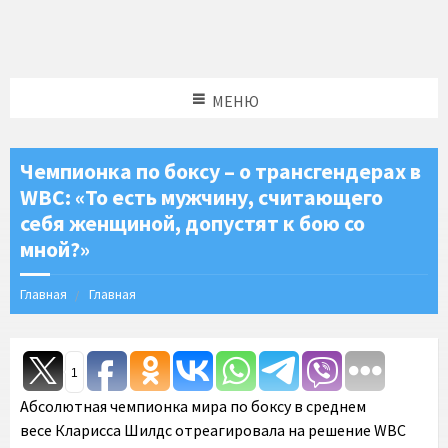
МЕНЮ
Чемпионка по боксу – о трансгендерах в
WBC: «То есть мужчину, считающего
себя женщиной, допустят к бою со
мной?»
Главная
Главная
1
Абсолютная чемпионка мира по боксу в среднем
весе Кларисса Шилдс отреагировала на решение WBC