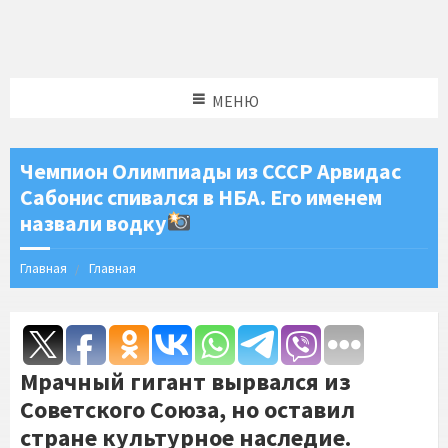
МЕНЮ
Чемпион Олимпиады из СССР Арвидас
Сабонис спивался в НБА. Его именем
назвали водку
Главная
Главная
Мрачный гигант вырвался из
Советского Союза, но оставил
стране культурное наследие.