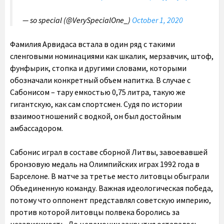
— so special (@VerySpecialOne_)
October 1, 2020
Фамилия Арвидаса встала в один ряд с такими
сленговыми номинациями как шкалик, мерзавчик, штоф,
фунфырик, стопка и другими словами, которыми
обозначали конкретный объем напитка. В случае с
Сабонисом – тару емкостью 0,75 литра, такую же
гигантскую, как сам спортсмен. Судя по истории
взаимоотношений с водкой, он был достойным
амбассадором.
Сабонис играл в составе сборной Литвы, завоевавшей
бронзовую медаль на Олимпийских играх 1992 года в
Барселоне. В матче за третье место литовцы обыграли
Объединенную команду. Важная идеологическая победа,
потому что оппонент представлял советскую империю,
против которой литовцы полвека боролись за