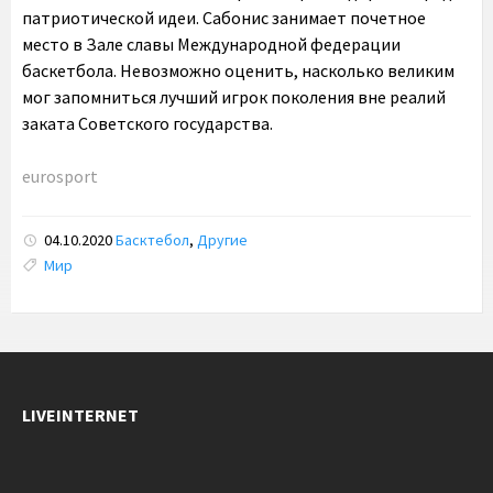
патриотической идеи. Сабонис занимает почетное
место в Зале славы Международной федерации
баскетбола. Невозможно оценить, насколько великим
мог запомниться лучший игрок поколения вне реалий
заката Советского государства.
eurosport
04.10.2020
Басктебол
,
Другие
Tags:
Мир
LIVEINTERNET