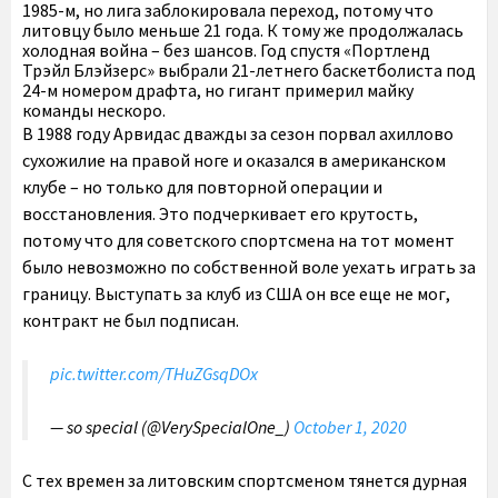
1985-м, но лига заблокировала переход, потому что
литовцу было меньше 21 года. К тому же продолжалась
холодная война – без шансов. Год спустя «Портленд
Трэйл Блэйзерс» выбрали 21-летнего баскетболиста под
24-м номером драфта, но гигант примерил майку
команды нескоро.
В 1988 году Арвидас дважды за сезон порвал ахиллово
сухожилие на правой ноге и оказался в американском
клубе – но только для повторной операции и
восстановления. Это подчеркивает его крутость,
потому что для советского спортсмена на тот момент
было невозможно по собственной воле уехать играть за
границу. Выступать за клуб из США он все еще не мог,
контракт не был подписан.
pic.twitter.com/THuZGsqDOx
— so special (@VerySpecialOne_)
October 1, 2020
С тех времен за литовским спортсменом тянется дурная