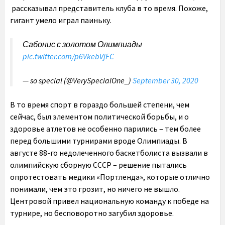
рассказывал представитель клуба в то время. Похоже,
гигант умело играл паиньку.
Сабонис с золотом Олимпиады
pic.twitter.com/p6VkebVjFC
— so special (@VerySpecialOne_)
September 30, 2020
В то время спорт в гораздо большей степени, чем
сейчас, был элементом политической борьбы, и о
здоровье атлетов не особенно парились – тем более
перед большими турнирами вроде Олимпиады. В
августе 88-го недолеченного баскетболиста вызвали в
олимпийскую сборную СССР – решение пытались
опротестовать медики «Портленда», которые отлично
понимали, чем это грозит, но ничего не вышло.
Центровой привел национальную команду к победе на
турнире, но бесповоротно загубил здоровье.