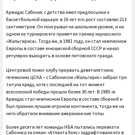
Арвидас Сабонис с детства имел предпосылки к
баскетбольной карьере: в 16 лет его рост составлял 213
сантиметров. Он поигрывал на школьном уровне, и на
одном из турниров его приметил тренер каунасского
«Жальгириса». Тогда же, в 1981 году, он стал чемпионом
Европы в составе юношеской сборной СССР и начал
регулярно выходить в основе литовского гранда.
Центровой помог клубу прервать девятилетнюю
гегемонию ЦСКА – с Сабонисом «Жальгирис» забрал три
титула кряду, хотя с последней на тот момент
всесоюзной победы прошло более 30 лет. В 1985-м
Арвидас стал чемпионом Европы в составе сборной и
был признан лучшим игроком континента, тогда же на
него обратили внимание американские топы.
Более десяти лет команды НБА пытались перевезти
Сабониса за океан: «Атланта Хокс» задрафтовали его в