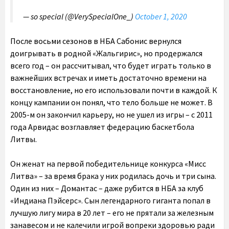
— so special (@VerySpecialOne_)
October 1, 2020
После восьми сезонов в НБА Сабонис вернулся
доигрывать в родной «Жальгирис», но продержался
всего год – он рассчитывал, что будет играть только в
важнейших встречах и иметь достаточно времени на
восстановление, но его использовали почти в каждой. К
концу кампании он понял, что тело больше не может. В
2005-м он закончил карьеру, но не ушел из игры – с 2011
года Арвидас возглавляет федерацию баскетбола
Литвы.
Он женат на первой победительнице конкурса «Мисс
Литва» – за время брака у них родилась дочь и три сына.
Один из них – Домантас – даже рубится в НБА за клуб
«Индиана Пэйсерс». Сын легендарного гиганта попал в
лучшую лигу мира в 20 лет – его не прятали за железным
занавесом и не калечили игрой вопреки здоровью ради