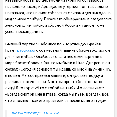
независимость. До церемонии закрытия оставалось
несколько часов, и Арвидас не утерпел – он так сильно
накачался, что не смог собраться с силами для выхода на
медальную трибуну. Позже его обнаружили в раздевалке
женской олимпийской сборной России – там он тоже
успел поскандалить.
Бывший партнер Сабониса по «Портленду» Брайан
Грант
рассказал
о совместной пьянке с баскетболистом
для книги «Как «Блэйзерс» стали плохими парнями в
мире баскетбола»: «Как-то мы были в Нью-Джерси, и он
сказал: «Сегодня вечером ты идешь со мной на ужин». Ну,
я пошел. Мы собираемся выпить, он достает водку и
разливает всем шоты. А потом просто бьет меня по
лицу! Я говорю: «Что с тобой не так?» И он отвечает:
«Всегда смотри мне в глаза, когда мы пьем. Всегда». Все,
что я помню – как его приятели вынесли меня оттуда».
pic.twitter.com/iOH3PxEy5a