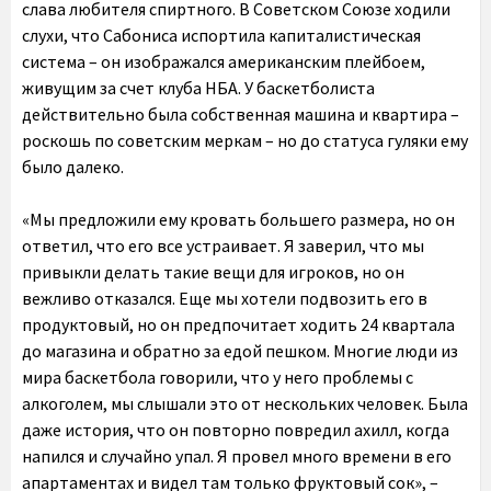
слава любителя спиртного. В Советском Союзе ходили
слухи, что Сабониса испортила капиталистическая
система – он изображался американским плейбоем,
живущим за счет клуба НБА. У баскетболиста
действительно была собственная машина и квартира –
роскошь по советским меркам – но до статуса гуляки ему
было далеко.
«Мы предложили ему кровать большего размера, но он
ответил, что его все устраивает. Я заверил, что мы
привыкли делать такие вещи для игроков, но он
вежливо отказался. Еще мы хотели подвозить его в
продуктовый, но он предпочитает ходить 24 квартала
до магазина и обратно за едой пешком. Многие люди из
мира баскетбола говорили, что у него проблемы с
алкоголем, мы слышали это от нескольких человек. Была
даже история, что он повторно повредил ахилл, когда
напился и случайно упал. Я провел много времени в его
апартаментах и видел там только фруктовый сок», –