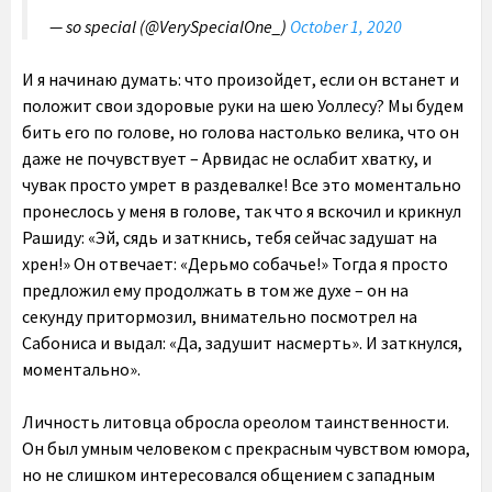
— so special (@VerySpecialOne_)
October 1, 2020
И я начинаю думать: что произойдет, если он встанет и
положит свои здоровые руки на шею Уоллесу? Мы будем
бить его по голове, но голова настолько велика, что он
даже не почувствует – Арвидас не ослабит хватку, и
чувак просто умрет в раздевалке! Все это моментально
пронеслось у меня в голове, так что я вскочил и крикнул
Рашиду: «Эй, сядь и заткнись, тебя сейчас задушат на
хрен!» Он отвечает: «Дерьмо собачье!» Тогда я просто
предложил ему продолжать в том же духе – он на
секунду притормозил, внимательно посмотрел на
Сабониса и выдал: «Да, задушит насмерть». И заткнулся,
моментально».
Личность литовца обросла ореолом таинственности.
Он был умным человеком с прекрасным чувством юмора,
но не слишком интересовался общением с западным