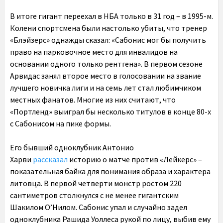
В итоге гигант переехал в НБА только в 31 год – в 1995-м.
Колени спортсмена были настолько убиты, что тренер
«Блэйзерс» однажды сказал: «Сабонис мог бы получить
право на парковочное место для инвалидов на
основании одного только рентгена». В первом сезоне
Арвидас занял второе место в голосовании на звание
лучшего новичка лиги и на семь лет стал любимчиком
местных фанатов. Многие из них считают, что
«Портленд» выиграл бы несколько титулов в конце 80-х
с Сабонисом на пике формы.
Его бывший одноклубник Антонио
Харви
рассказал
историю о матче против «Лейкерс» –
показательная байка для понимания образа и характера
литовца. В первой четверти монстр ростом 220
сантиметров столкнулся с не менее гигантским
Шакилом О’Нилом. Сабонис упал и случайно задел
одноклубника Рашида Уоллеса рукой по лицу, выбив ему