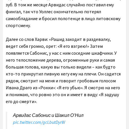
зуб. В том же месяце Арвидас случайно поставил ему
фингал, так что Уоллес окончательно потерял
самообладание и бросил полотенце в лицо литовскому
спортсмену.
Далее со слов Харви: «Рашид заходит в раздевалку,
ведет себя громко, орет: «Я его взгрею!» Затем
появляется Сабонис, у нас с ним соседние шкафчики. У
него телосложение дерева, огроменные руки и самая
большая голова, какую вы только видели – как будто
кто-то прикрутил пивную кегу ему на плечи. Он садится
рядом, смотрит на меня и говорит гробовым голосом
Ивана Драго из «Рокки»: «Я его убью». Я смотрю на него
и понимаю, что ровно это он и имеет в виду: «Я задушу
его до смерти».
Арвидас Сабонис и Шакил О’Нил
pic.twitter.com/gcLbutDyrW