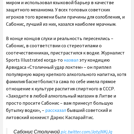
миром и использовал языковой барьер в качестве
защитного механизма. У всех топовых советских
игроков того времени были причины для озлобления, и
Сабонис, лучший из них, казался наиболее мрачным.
В конце концов слухи и реальность пересеклись –
Сабонис, в соответствии со стереотипами о
соотечественниках, пристрастился к водке. Журналист
Sports Illustrated когда-то
назвал
эту кондицию
Арвидаса «Столичный удар локтем» – он приплел
популярную марку крепкого алкогольного напитка, хотя
фамилия баскетболиста сама по себе имела прямое
отношение к культуре распития спиртного в СССР.
«Заходите в любой алкогольный магазин в Литве и
просто просите Сабонис – вам принесут большую
бутылку водки», –
рассказал
бывший советский и
литовский хоккеист Дарюс Каспарайтис.
Сабонис Столичной
pic.twitter.com/JatyjNKjJq