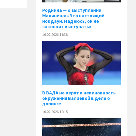
Роднина — о выступлении
Малинина: «Это настоящий
нокдаун. Надеюсь, он не
закончит выступать»
16.02.2026 11:38
В ВАДА не верят в невиновность
окружения Валиевой в деле о
допинге
10.02.2026 12:15