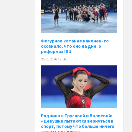
Фигурное катание наконец-то
осознало, что оно на дне. о
реформах ISU
25.01.2026 12:16
Роднина о Трусовой и Валиевой:
«Девушки пытаются вернуться в
спорт, потому что больше ничего
делать не умеют»