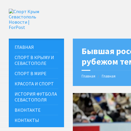
ГЛАВНАЯ
Бывшая росс
СПОРТ В КРЫМУ И
рубежом те
СЕВАСТОПОЛЕ
СПОРТ В МИРЕ
Главная
Главная
КРАСОТА И СПОРТ
ИСТОРИЯ ФУТБОЛА
СЕВАСТОПОЛЯ
ВКОНТАКТЕ
КОНТАКТЫ