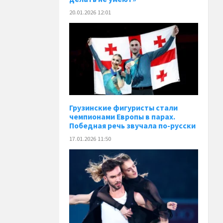
20.01.2026 12:01
Грузинские фигуристы стали
чемпионами Европы в парах.
Победная речь звучала по-русски
17.01.2026 11:50