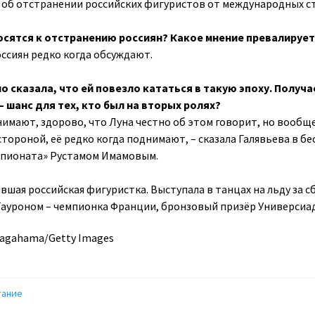
 об отстранении российских фигуристов от международных с
носятся к отстранению россиян? Какое мнение превалирует
оссиян редко когда обсуждают.
о сказала, что ей повезло кататься в такую эпоху. Получа
– шанс для тех, кто был на вторых ролях?
нимают, здорово, что Луна честно об этом говорит, но вообщ
стороной, её редко когда поднимают, – сказала Галявьева в бе
пионата» Рустамом Имамовым.
вшая российская фигуристка. Выступала в танцах на льду за 
 Тауроном – чемпионка Франции, бронзовый призёр Универсиа
Nagahama/Getty Images
тание