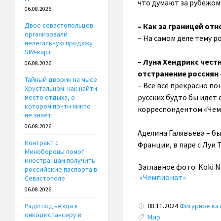
что думают за рубежом
06.08.2026
Двое севастопольцев
– Как за границей от
организовали
– На самом деле тему р
нелегальную продажу
SIM-карт
– Луна Хендрикс честн
06.08.2026
отстранение россиян 
Тайный дворик на мысе
– Все всё прекрасно по
Хрустальном: как найти
русских будто бы идёт 
место отдыха, о
котором почти никто
корреспондентом «Чем
не знает
06.08.2026
Аделина Галявьева – бы
Контракт с
Франции, в паре с Луи
Минобороны помог
иностранцам получить
Заглавное фото: Koki 
российские паспорта в
«Чемпионат»
Севастополе
06.08.2026
08.11.2024
Фигурное ка
Ради подъезда к
онкодиспансеру в
Tags:
Мир