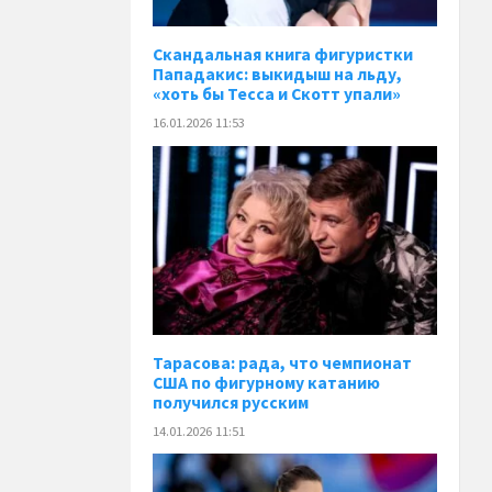
Скандальная книга фигуристки
Пападакис: выкидыш на льду,
«хоть бы Тесса и Скотт упали»
16.01.2026 11:53
Тарасова: рада, что чемпионат
США по фигурному катанию
получился русским
14.01.2026 11:51