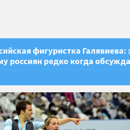
ийская фигуристка Галявиева: 
му россиян редко когда обсужд