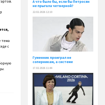
тартов.
А что было бы, если бы Петросян
не прыгала четверной?
22.02.2026 12:10
?
ется,
е тема
седе с
Гуменник проиграл не
соперникам, а системе
сборную
17.02.2026 11:44
ды.