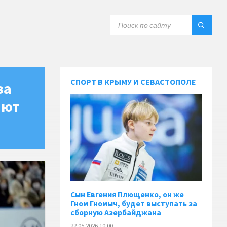
СПОРТ В КРЫМУ И СЕВАСТОПОЛЕ
за
ают
Сын Евгения Плющенко, он же
Гном Гномыч, будет выступать за
сборную Азербайджана
22.05.2026 10:00