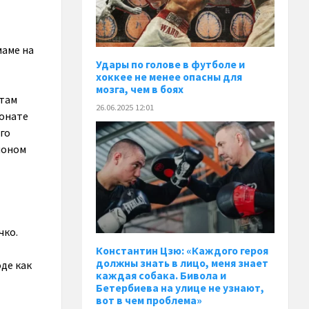
маме на
Удары по голове в футболе и
хоккее не менее опасны для
мозга, чем в боях
 там
26.06.2025 12:01
ионате
ого
ионом
чко.
Константин Цзю: «Каждого героя
должны знать в лицо, меня знает
де как
каждая собака. Бивола и
Бетербиева на улице не узнают,
вот в чем проблема»