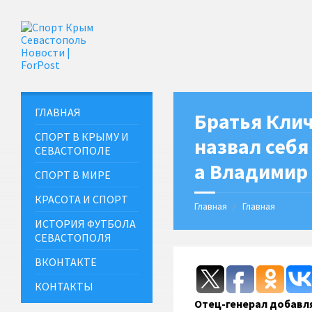
ГЛАВНАЯ
Братья Клич
СПОРТ В КРЫМУ И
назвал себ
СЕВАСТОПОЛЕ
а Владимир 
СПОРТ В МИРЕ
КРАСОТА И СПОРТ
Главная
Главная
ИСТОРИЯ ФУТБОЛА
СЕВАСТОПОЛЯ
ВКОНТАКТЕ
КОНТАКТЫ
Отец-генерал добавля