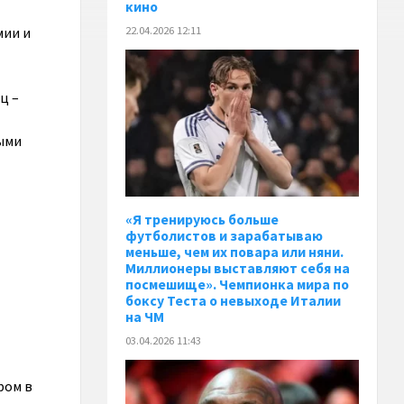
кино
мии и
22.04.2026 12:11
ц –
ными
«Я тренируюсь больше
футболистов и зарабатываю
меньше, чем их повара или няни.
Миллионеры выставляют себя на
посмешище». Чемпионка мира по
боксу Теста о невыходе Италии
на ЧМ
03.04.2026 11:43
ром в