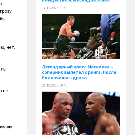
ют
17.12.2025 11:39
угрозу
ии,
ю, нет.
Легендарный кросс Маскаева –
ть.
соперник вылетел с ринга. После
боя началась драка
21.10.2025 10:40
о ее
лучаях