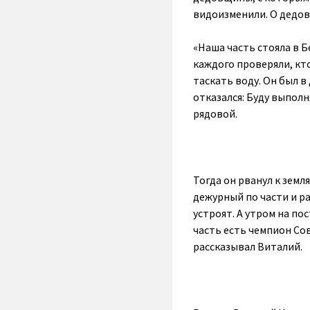
видоизменили. О дедов
«Наша часть стояла в 
каждого проверяли, кто
таскать воду. Он был в
отказался: Буду выполн
рядовой.
Тогда он рванул к зем
дежурный по части и ра
устроят. А утром на п
часть есть чемпион Сов
рассказывал Виталий.