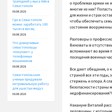
трагедией у мыса Айя в
о проблемах армии не и
Севастополе
многие из них? Попасть
06.08.2026
для жизни и страх оста
Где в Севастополе
чтобы обеспечить семь
можно заработать 100
состояние вооруженных
тысяч в месяц
06.08.2026
Разговоры о профессион
Что доверчивые
Виноваты в отсутствии
севастопольцы
вспоминают во время 
«покупают» у
телефонных
посещения военных час
мошенников
06.08.2026
Все дают обещания, о 
страной все эти годы, 
Севастопольские
учёные придумали
стержень и опора. А сл
нетривиальную работу
безопасности страны м
для ушастых медуз
недофинансирования?!»
06.08.2026
Накануне Виталий расск
дедовщины, с которыми 