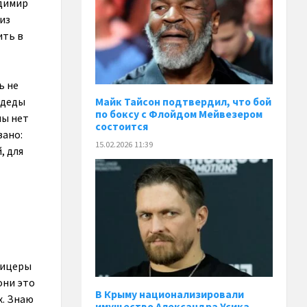
адимир
из
ить в
ь не
адеды
Майк Тайсон подтвердил, что бой
по боксу с Флойдом Мейвезером
ны нет
состоится
зано:
15.02.2026 11:39
, для
офицеры
они это
В Крыму национализировали
х. Знаю
имущество Александра Усика