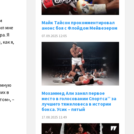
м
Майк Тайсон прокомментировал
ил мне
анонс боя с Флойдом Мейвезером
ра. Я
07.09.2025 12:05
 как я,
темную
их в
Мохаммед Али занял первое
место в голосовании Спортса’’ за
том», –
лучшего тяжеловеса в истории
бокса. Усик – пятый
17.08.2025 11:49