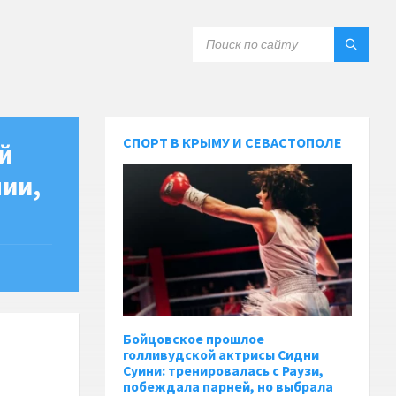
СПОРТ В КРЫМУ И СЕВАСТОПОЛЕ
й
ии,
Бойцовское прошлое
голливудской актрисы Сидни
Суини: тренировалась с Раузи,
побеждала парней, но выбрала