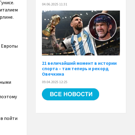
Тунисе.
04.06.2025 11:31
Виталием
ерлине.
а Европы
21 величайший момент в истории
спорта – там теперь и рекорд
Овечкина
тными
09.04.2025 12:25
 поэтому
ов пойти