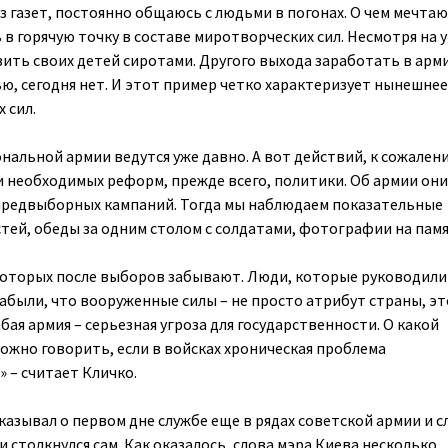
з газет, постоянно общаюсь с людьми в погонах. О чем мечта
 в горячую точку в составе миротворческих сил. Несмотря на 
вить своих детей сиротами. Другого выхода заработать в арм
ю, сегодня нет. И этот пример четко характеризует нынешнее
 сил.
альной армии ведутся уже давно. А вот действий, к сожалени
 необходимых реформ, прежде всего, политики. Об армии они
предвыборных кампаний. Тогда мы наблюдаем показательные
тей, обеды за одним столом с солдатами, фотографии на памя
которых после выборов забывают. Люди, которые руководили
забыли, что вооруженные силы – не просто атрибут страны, эт
абая армия – серьезная угроза для государственности. О какой
ожно говорить, если в войсках хроническая проблема
 – считает Кличко.
азывал о первом дне службе еще в рядах советской армии и с
столкнулся сам. Как оказалось, слова мэра Киева несколько