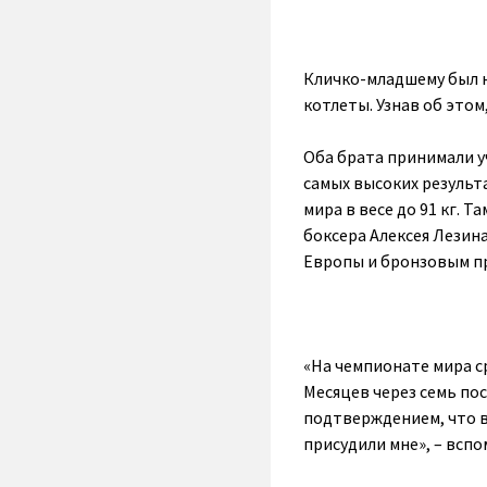
Кличко-младшему был н
котлеты. Узнав об этом
Оба брата принимали у
самых высоких результ
мира в весе до 91 кг. 
боксера Алексея Лезин
Европы и бронзовым пр
«На чемпионате мира с
Месяцев через семь по
подтверждением, что в
присудили мне», – вспо