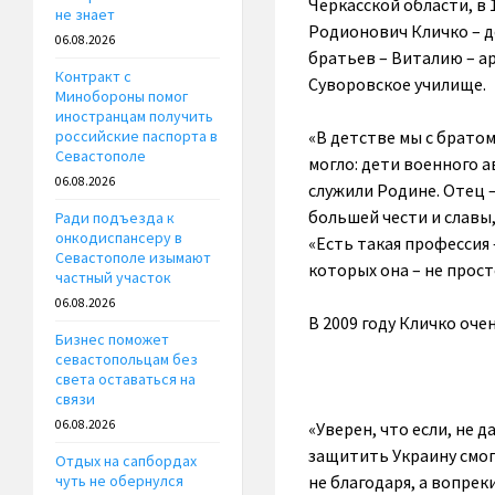
Черкасской области, в
не знает
Родионович Кличко – д
06.08.2026
братьев – Виталию – а
Контракт с
Суворовское училище.
Минобороны помог
иностранцам получить
«В детстве мы с братом
российские паспорта в
Севастополе
могло: дети военного 
06.08.2026
служили Родине. Отец – 
большей чести и славы
Ради подъезда к
онкодиспансеру в
«Есть такая профессия
Севастополе изымают
которых она – не прост
частный участок
06.08.2026
В 2009 году Кличко оче
Бизнес поможет
севастопольцам без
света оставаться на
связи
06.08.2026
«Уверен, что если, не 
защитить Украину смогу
Отдых на сапбордах
не благодаря, а вопрек
чуть не обернулся