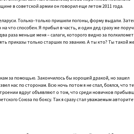
щине в советской армии он говорил еще летом 2011 года.
Беларуси. Только-только пришили погоны, форму выдали. Зате
 на что способен. Я прибыл в часть, и один дед сразу же поруч
 два раза меньше меня – салаги, которого видно за полкиломет
ять приказы только старших по званию. А ты кто? Ты такой же,
лякам за помощью. Закончилось бы хорошей дракой, но зашел
звел нас по сторонам. Всю ночь потом я не спал, боялся, что 
остроении вдруг объявляют о том, что среди новичков прибывш
етского Союза по боксу. Так я сразу стал уважаемым авторите