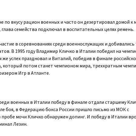
е по вкусу рацион военных и часто он дезертировал домой к 
, глава семейства подключал в воспитательных целях ремень.
частие в соревнованиях среди военнослужащих и добивались
атов. В 1995 году Владимир Кличко в Италии победил на чемп
Там же успех праздновал и Виталий, победив в финале российск
а, который потом станет чемпионом мира, трехкратным чемп
изером Игр в Атланте.
реди военных в Италии победу в финале отдали старшему Кли
сле боя, в Федерацию бокса России пришло письмо из МОК с
 пробе мочи Кличко обнаружен допинг. И победу в Италии вро
минал Лезин.