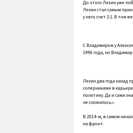
До этого Лезин уже по
Лезин стал самым прин
у него счет 2:1. В том
С Владимиром у Алексея
1996 года, но Владимир
Лезин два года назад 
соперниками в карьере
политику. Да и сами зн
не сложилось».
В 2014-м, в самом нача
на фронт.