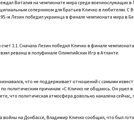
беждал Виталия на чемпионате мира среди военнослужащих в 
ципиальным соперником для братьев Кличко в любителях. С 
 же 95-м Лезин победил украинца в финале чемпионата мира в Б
 счет 1:1. Сначала Лезин победил Кличко в финале чемпионат
 взял реванш в полуфинале Олимпийских Игр в Атланте.
признавался, что не поддерживает отношений с самыми извес
 по политическим причинам: «С Кличко не общаюсь. Он ушел в
аете, что политическая атмосфера довольно накалена сейчас,
ла войны на Донбассе, Владимир Кличко сообщил, что был гот