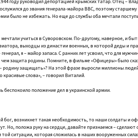
 1944 году руководил депортацией крымских татар. Отец – Вл
ослужился до звания генерала-майора ВВС, поэтому старшему 
рмии было не избежать. Но еще до службы оба мечтали поступ
 мечтали учиться в Суворовском. По-другому, наверное, и быт
авиатора, выходцы из династии военных, в которой деды и пр
генерал, я – майор запаса. С ранних лет усвоил, что для мужчи
, чем защита родины. Помните, в фильме «Офицеры» было ска
 – родину защищать»? На этой фразе выросли миллионы людей
о красивые слова», – говорил Виталий.
нь беспокоило положение дел в украинской армии.
дай бог, возникнет такая необходимость, то наши солдаты и 
т. Но, положа руку на сердце, давайте признаемся – сделают 
и той ситуации, которая сложилась в наших вооруженных сила