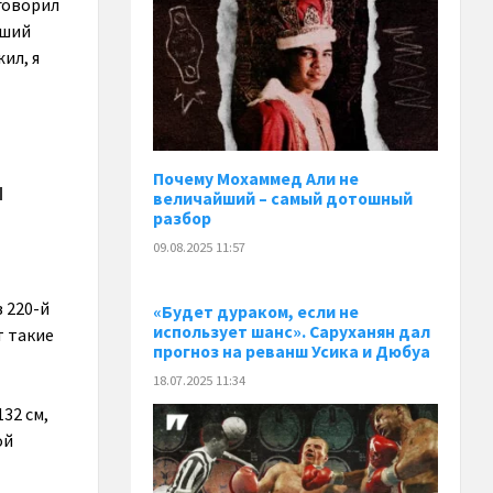
говорил
чший
ил, я
Почему Мохаммед Али не
и
величайший – самый дотошный
разбор
09.08.2025 11:57
 220-й
«Будет дураком, если не
использует шанс». Саруханян дал
т такие
прогноз на реванш Усика и Дюбуа
18.07.2025 11:34
132 см,
ой