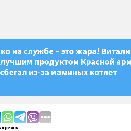
ко на службе – это жара! Витали
я лучшим продуктом Красной арм
сбегал из-за маминых котлет
л ремня.