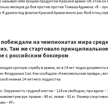
 называл себя лучшим продуктом Красной армии. Об этом он 
сколько месяцев до боя против против Томаша Адамека: «Я – лу
 Я дрался под флагом Красной Армии много раз. Мой отец служ
 побеждали на чемпионатах мира сред
х. Там же стартовало принципиальное
е с российским боксером
ходил срочную службу в армии, но в 14 лет подал документы в
о-Воздушных Сил. Как сообщала «Комсомольская правда», во
ской книжке 14-летнего подростка:
0 кг. Окружность грудной клетки – 124 см свободно, при вдохе – 
намометрия рук: правая – 90 кг, левая – 92 кг. Размер спортивн
ви – 47».