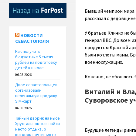
Бывший чемпион мира 
рассказал о дедовщине
У братьев Кличко не бы
НОВОСТИ
генерал ВВС. До всем 
СЕВАСТОПОЛЯ
продуктом Красной арм
Как получить
были котлеты мамы. Бр
бюджетные 5 тысяч
военнослужащих.
рублей на подготовку
детей к школе
06.08.2026
Конечно, не обошлось б
Двое севастопольцев
Виталий и Вла
организовали
нелегальную продажу
Суворовское у
SIM-карт
06.08.2026
Тайный дворик на мысе
Хрустальном: как найти
место отдыха, о
Будущие легенды ринга
котором почти никто