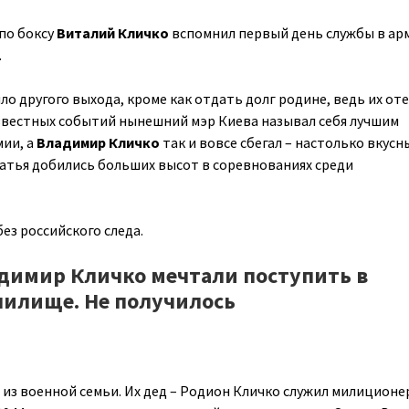
по боксу
Виталий Кличко
вспомнил первый день службы в ар
.
ло другого выхода, кроме как отдать долг родине, ведь их оте
известных событий нынешний мэр Киева называл себя лучшим
ии, а
Владимир Кличко
так и вовсе сбегал – настолько вкус
атья добились больших высот в соревнованиях среди
ез российского следа.
димир Кличко мечтали поступить в
чилище. Не получилось
 из военной семьи. Их дед – Родион Кличко служил милиционе