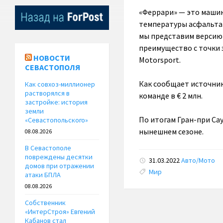
«Феррари» — это машин
температуры асфальта 
мы представим версию 
преимущество с точки 
НОВОСТИ
Motorsport.
СЕВАСТОПОЛЯ
Как сообщает источник
Как совхоз-миллионер
растворялся в
команде в € 2 млн.
застройке: история
земли
По итогам Гран-при Са
«Севастопольского»
нынешнем сезоне.
08.08.2026
В Севастополе
повреждены десятки
31.03.2022
Авто/Мото
домов при отражении
Tags:
Мир
атаки БПЛА
08.08.2026
Собственник
«ИнтерСтроя» Евгений
Кабанов стал