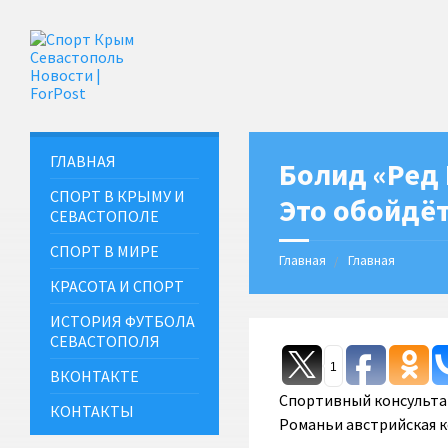
ГЛАВНАЯ
Болид «Ред 
СПОРТ В КРЫМУ И
Это обойдёт
СЕВАСТОПОЛЕ
СПОРТ В МИРЕ
Главная
Главная
КРАСОТА И СПОРТ
ИСТОРИЯ ФУТБОЛА
СЕВАСТОПОЛЯ
1
ВКОНТАКТЕ
Спортивный консультан
КОНТАКТЫ
Романьи австрийская ко