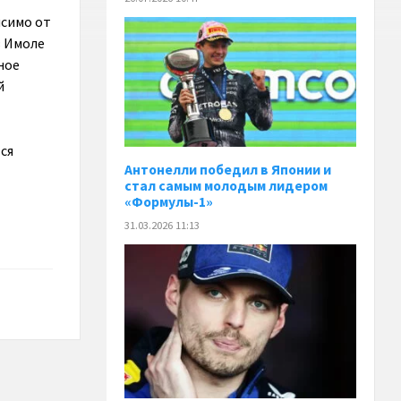
исимо от
в Имоле
ное
й
ся
Антонелли победил в Японии и
стал самым молодым лидером
«Формулы-1»
31.03.2026 11:13