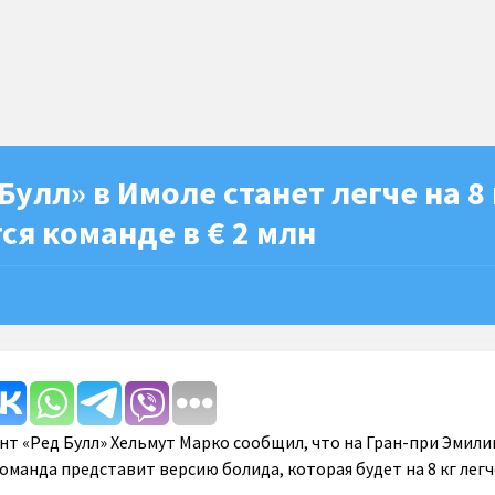
Булл» в Имоле станет легче на 8 
ся команде в € 2 млн
т «Ред Булл» Хельмут Марко сообщил, что на Гран-при Эмили
манда представит версию болида, которая будет на 8 кг легч