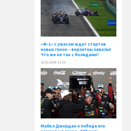
«Ф-1» с ужасом ждет стартов
новых гонок – вероятны завалы!
Что же не так с болидами?
22.02.2026 12:10
Майкл Джордан о победе его