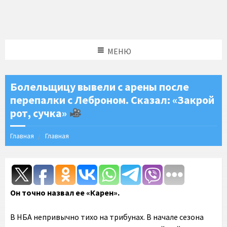
МЕНЮ
Болельщицу вывели с арены после
перепалки с Леброном. Cказал: «Закрой
рот, сучка»
Главная
Главная
Он точно назвал ее «Карен».
В НБА непривычно тихо на трибунах. В начале сезона