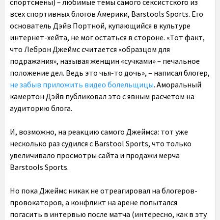
спортсмены) – любимые темы самого сексистского из
всех спортивных блогов Америки, Barstools Sports. Его
основатель Дэйв Портной, купающийся в культуре
интернет-хейта, не мог остаться в стороне. «Тот факт,
что Леброн Джеймс считается «образцом для
подражания», называя женщин «сучками» – печальное
положение дел. Ведь это чья-то дочь», – написал блогер,
не забыв приложить видео болельщицы
. Аморальный
камертон Дэйв публиковал это с явным расчетом на
аудиторию блога.
И, возможно, на реакцию самого Джеймса: тот уже
несколько раз судился с Barstool Sports, что только
увеличивало просмотры сайта и продажи мерча
Barstools Sports.
Но пока Джеймс никак не отреагировал на блогеров-
провокаторов, а конфликт на арене попытался
погасить в интервью после матча (интересно, как в эту