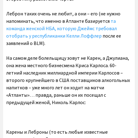
Леброн таких очень не любит, а они – его (не нужно
напоминать, что именно в Атланте базируется
та
команда женской НБА, которую Джеймс требовал
отобрать у республиканки Келли Лоффлер
после ее
заявлений о BLM).
На самом деле болельщицу зовут не Карен, а Джулиана,
она жена местного бизнесмена Криса Карлоса. 60-
летний наследник миллиардной империи Карлосов –
второго крупнейшего в США поставщиков алкогольных
напитков – уже много лет он ходит на матчи
«Атланты»… правда, раньше он их посещал с
предыдущей женой, Николь Карлос:
Карены и Леброны (то есть любые известные