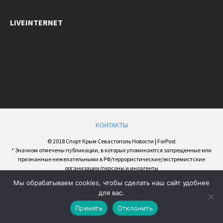
LIVEINTERNET
КОНТАКТЫ
© 2018 Спорт Крым Севастополь Новости | ForPost
* Значком отмечены публикации, в которых упоминаются запрещенные или
признанные нежелательными в РФ/террористические/экстремистские
организации/персоны и иноагенты
Мы обрабатываем cookies, чтобы сделать наш сайт удобнее
для вас.
Принять
Отклонить