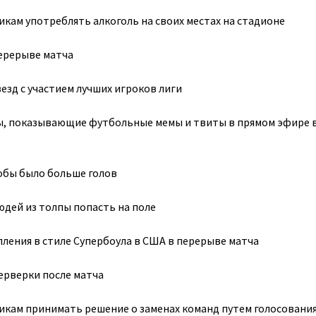
кам употреблять алкоголь на своих местах на стадионе
ерерыве матча
везд с участием лучших игроков лиги
, показывающие футбольные мемы и твиты в прямом эфире в
обы было больше голов
юдей из толпы попасть на поле
ления в стиле Супербоула в США в перерыве матча
рверки после матча
кам принимать решение о заменах команд путем голосования