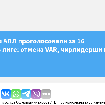
 АПЛ проголосовали за 16
 лиге: отмена VAR, чирлидерши 
опрос, где болельщики клубов АПЛ проголосовали за 16 измен