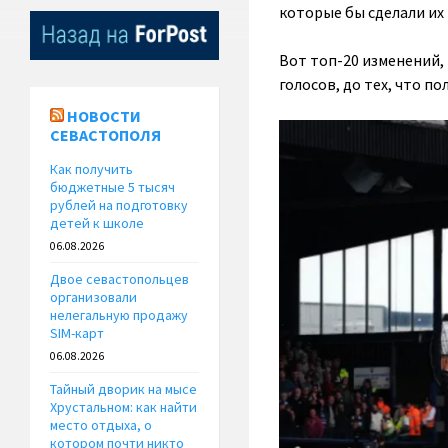
которые бы сделали их
Вот топ-20 изменений, 
голосов, до тех, что п
НОВОСТИ
СЕВАСТОПОЛЯ
Как получить
бюджетные 5 тысяч
рублей на подготовку
детей к школе
06.08.2026
Двое севастопольцев
организовали
нелегальную продажу
SIM-карт
06.08.2026
Тайный дворик на мысе
Хрустальном: как найти
место отдыха, о
котором почти никто