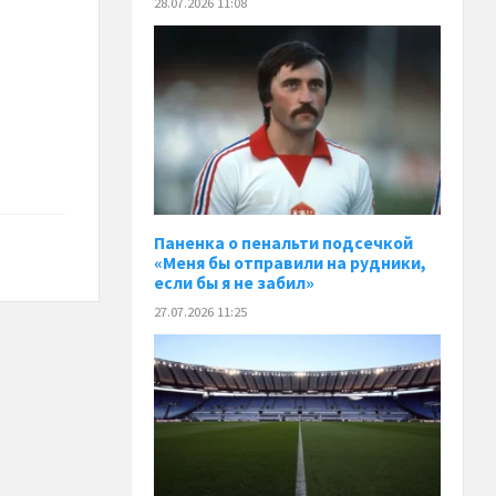
28.07.2026 11:08
Паненка o пенальти подсечкой
«Меня бы отправили на рудники,
если бы я не забил»
27.07.2026 11:25