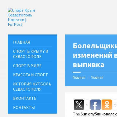
ГЛАВНАЯ
Болельщики
СПОРТ В КРЫМУ И
изменений в
СЕВАСТОПОЛЕ
выпивка
СПОРТ В МИРЕ
КРАСОТА И СПОРТ
Главная
Главная
ИСТОРИЯ ФУТБОЛА
СЕВАСТОПОЛЯ
ВКОНТАКТЕ
1
1
КОНТАКТЫ
The Sun опубликовала 