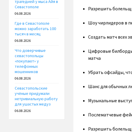
трагедией у мыса Айя в
Севастополе
Разрешить болельщи
06.08.2026
Шоу чирлидеров в п
Где в Севастополе
можно заработать 100
тысяч в месяц
Создать матч всех з
06.08.2026
Что доверчивые
Цифровые билборды
севастопольцы
матча
«покупают» у
телефонных
мошенников
Убрать офсайды, чт
06.08.2026
Шанс для обычных л
Севастопольские
учёные придумали
нетривиальную работу
Музыкальные выступ
для ушастых медуз
06.08.2026
Послематчевые фейе
Разрешить болельщи