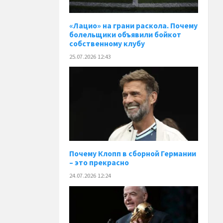
«Лацио» на грани раскола. Почему
болельщики объявили бойкот
собственному клубу
25.07.2026 12:43
Почему Клопп в сборной Германии
– это прекрасно
24.07.2026 12:24