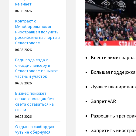
не знает
06.08.2026
Контракт с
Минобороны помог
иностранцам получить
российские паспорта в
Севастополе
06.08.2026
Ввести лимит зарпла
Ради подъезда к
онкодиспансеру в
Севастополе изымают
Большая поддержка 
частный участок
06.08.2026
Лучшее планирован
Бизнес поможет
севастопольцам без
Запрет VAR
света оставаться на
связи
Разрешить тренерам
06.08.2026
Отдых на сапбордах
Запретить иностран
чуть не обернулся