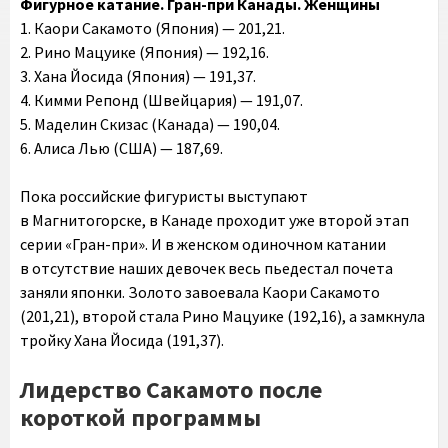
Фигурное катание. Гран-при Канады. Женщины
1. Каори Сакамото (Япония) — 201,21.
2. Рино Мацуике (Япония) — 192,16.
3. Хана Йосида (Япония) — 191,37.
4. Кимми Репонд (Швейцария) — 191,07.
5. Маделин Скизас (Канада) — 190,04.
6. Алиса Лью (США) — 187,69.
Пока российские фигуристы выступают
в Магнитогорске, в Канаде проходит уже второй этап
серии «Гран-при». И в женском одиночном катании
в отсутствие наших девочек весь пьедестал почета
заняли японки. Золото завоевала Каори Сакамото
(201,21), второй стала Рино Мацуике (192,16), а замкнула
тройку Хана Йосида (191,37).
Лидерство Сакамото после
короткой программы