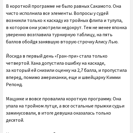
В короткой программе не было равных Сакамото. Она
чисто исполнила все элементы. Вопросы у судей
возникли только к каскаду из тройных флипа и тулупа,
в котором они усмотрели недокрут. Тем не менее японка
уверенно возглавила турнирную таблицу, на пять
баллов обойдя занявшую вторую строчку Алису Лью.
Йоcида в первый день «Гран-при» стала только
четвертой. Хана допустила ошибку на каскаде,
за который ей снизили оценку на 2,7 балла, и пропустила
вперед, помимо американки, еще и швейцарку Кимми
Репонд.
Мацуике и вовсе провалила короткую программу. Она
упала на тройном лутце, а все остальные прыжки судьи
заминусовали, в итоге девушка оказалась только
десятой.