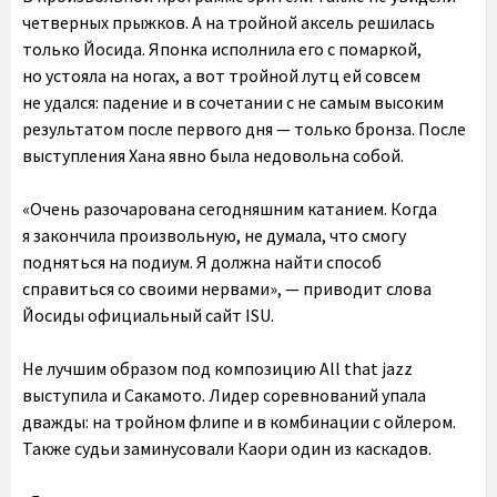
четверных прыжков. А на тройной аксель решилась
только Йосида. Японка исполнила его с помаркой,
но устояла на ногах, а вот тройной лутц ей совсем
не удался: падение и в сочетании с не самым высоким
результатом после первого дня — только бронза. После
выступления Хана явно была недовольна собой.
«Очень разочарована сегодняшним катанием. Когда
я закончила произвольную, не думала, что смогу
подняться на подиум. Я должна найти способ
справиться со своими нервами», — приводит слова
Йосиды официальный сайт ISU.
Не лучшим образом под композицию All that jazz
выступила и Сакамото. Лидер соревнований упала
дважды: на тройном флипе и в комбинации с ойлером.
Также судьи заминусовали Каори один из каскадов.