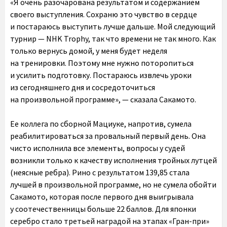
«Я очень разочарована результатом и содержанием
своего выступления. Сохраню это чувство в сердце
и постараюсь выступить лучше дальше. Мой следующий
турнир — NHK Trophy, так что времени не так много. Как
только вернусь домой, у меня будет неделя
на тренировки. Поэтому мне нужно поторопиться
и усилить подготовку. Постараюсь извлечь уроки
из сегодняшнего дня и сосредоточиться
на произвольной программе», — сказала Сакамото.
Ее коллега по сборной Мациуке, напротив, сумела
реабилитироваться за провальный первый день. Она
чисто исполнила все элементы, вопросы у судей
возникли только к качеству исполнения тройных лутцей
(неясные ребра). Рино с результатом 139,85 стала
лучшей в произвольной программе, но не сумела обойти
Сакамото, которая после первого дня выигрывала
у соотечественницы больше 22 баллов. Для японки
серебро стало третьей наградой на этапах «Гран-при»