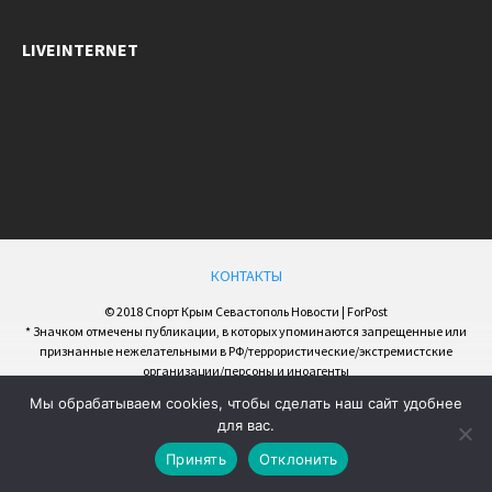
LIVEINTERNET
КОНТАКТЫ
© 2018 Спорт Крым Севастополь Новости | ForPost
* Значком отмечены публикации, в которых упоминаются запрещенные или
признанные нежелательными в РФ/террористические/экстремистские
организации/персоны и иноагенты
Мы обрабатываем cookies, чтобы сделать наш сайт удобнее
для вас.
Принять
Отклонить