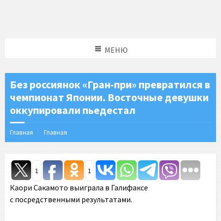
МЕНЮ
Без россиянок «Гран-при» превратился в
чемпионат Японии. Восточные девушки
оккупировали пьедестал
Главная
Главная
1
1
Каори Сакамото выиграла в Галифаксе
с посредственными результатами.