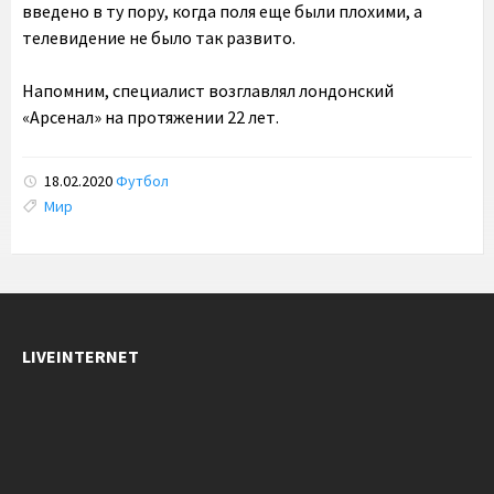
введено в ту пору, когда поля еще были плохими, а
телевидение не было так развито.
Напомним, специалист возглавлял лондонский
«Арсенал» на протяжении 22 лет.
18.02.2020
Футбол
Tags:
Мир
LIVEINTERNET