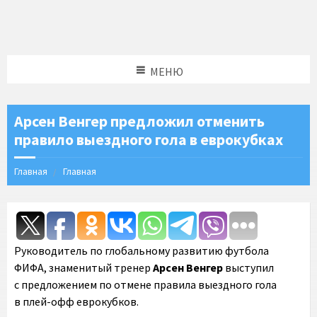
МЕНЮ
Арсен Венгер предложил отменить
правило выездного гола в еврокубках
Главная
Главная
Руководитель по глобальному развитию футбола
ФИФА, знаменитый тренер
Арсен Венгер
выступил
с предложением по отмене правила выездного гола
в плей-офф еврокубков.