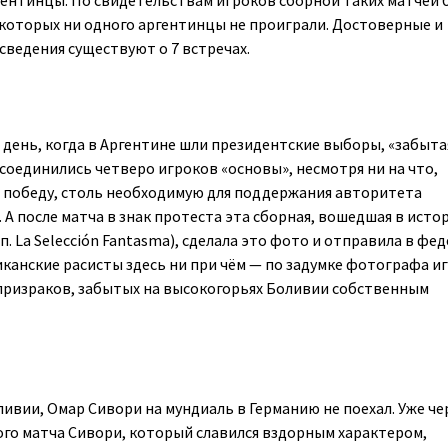
гентинцы. По свидетельствам игроков сборной таких матчей 
з которых ни одного аргентинцы не проиграли. Достоверные и
ведения существуют о 7 встречах.
 в день, когда в Аргентине шли президентские выборы, «забыта
исоединились четверо игроков «основы», несмотря ни на что,
 победу, столь необходимую для поддержания авторитета
А после матча в знак протеста эта сборная, вошедшая в исто
. La Selección Fantasma), сделала это фото и отправила в ф
иканские расисты здесь ни при чём — по задумке фотографа и
призраков, забытых на высокогорьях Боливии собственным
ливии, Омар Сивори на мундиаль в Германию не поехал. Уже че
ого матча Сивори, который славился вздорным характером,