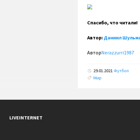
Спасибо, что читали!
Автор:
Даниил Шульм
Автор
Nerazzurri1987
29.01.2021
Футбол
Tags:
Мир
LIVEINTERNET