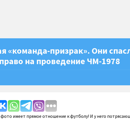
я «команда-призрак». Они спас
право на проведение ЧМ-1978
о фото имеет прямое отношение к футболу! И у него потрясаю