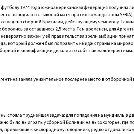
 футболу 1974 года южноамериканская федерация получила л
место выводило в стыковой матч против команды зоны УЕФА) и
 отведено сборной Бразилии, действующему чемпиону. Таким
 боролись за оставшиеся 2,5 места. Тем временем, для Аргент
 невероятно важен: у её правительства зрели амбиции приня
ода, который должен был поправить имидж страны на мирово
сборной в квалификации делали это событие маловероятным.
ргентина заняла унизительное последнее место в отборочной 
ны стояла труднейшая задача: для попадания на мундиаль в дв
ужно было выиграть у сборной Боливии на высокогорье, где п
в, привыкшие к кислородному голоданию, редко отдавали ко