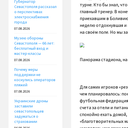
Губернатор
турне. Кто бы знал, чт
Севастополя рассказал
главный тренер. В коне
о перспективах
электроснабжения
приехавшим в Боливию 
города
неделю отдохнувшая и 
07.08.2026
на своём поле. Но мы з
Музею обороны
Севастополя — 66 лет:
бесплатный вход и
мастер-классы
Панорама стадиона, на
07.08.2026
Почему меры
поддержки не
коснулись операторов
пляжей
Для самих игроков «рез
07.08.2026
чем планировалось: пок
футбольная федерация 
Украинские дроны
заставили
счета за отели и питан
севастопольцев
спокойно ехать домой,
задуматься о
«благотворительных ма
страховании