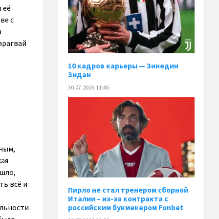
 её
ве с
з
арагвай
10 кадров карьеры — Зинедин
Зидан
30.07.2026 11:46
жным,
кая
 шло,
ть всё и
Пирло не стал тренером сборной
Италии – из-за контракта с
ельности
российским букмекером Fonbet