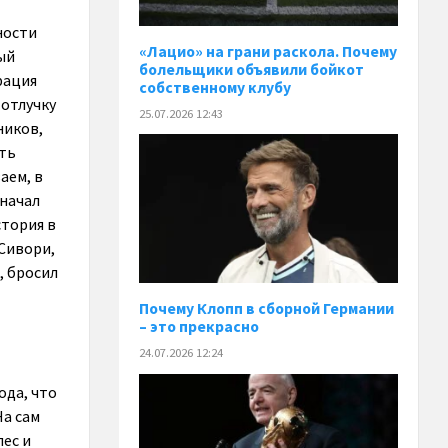
ности
«Лацио» на грани раскола. Почему
ый
болельщики объявили бойкот
рация
собственному клубу
 отлучку
25.07.2026 12:43
ников,
ать
аем, в
 начал
стория в
 Сивори,
, бросил
Почему Клопп в сборной Германии
– это прекрасно
24.07.2026 12:24
ода, что
На сам
пес и