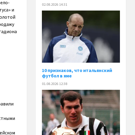
бело-
02.08.2026 14:31
туса» и
Золотой
продажу
стадиона
10 признаков, что итальянский
футбол в яме
01.08.2026 12:38
равили
естными
пейском