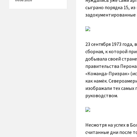
нуждались уже сами ар
06.08.2026
сыграно порядка 15, и
задокументированные с
23 сентября 1973 года,
сборная, к которой пр
добывала своей стране
правительства Перона. 
«Команда-Призрак» (исп
как намёк. Североамер
изображали тех самых 
руководством.
Несмотря на успех в Бо
считанные дни после т