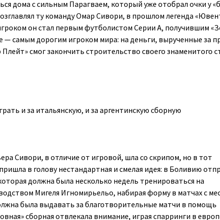
ься дома с сильным Парагваем, который уже отобрал очки у «
Возглавлял ту команду Омар Сивори, в прошлом легенда «Ювен
игроком он стал первым футболистом Серии А, получившим «
ше — самым дорогим игроком мира: на деньги, вырученные за 
р Плейт» смог закончить строительство своего знаменитого 
грать и за итальянскую, и за аргентинскую сборную
ьера Сивори, в отличие от игровой, шла со скрипом, но в тот
пришла в голову нестандартная и смелая идея: в Боливию отп
которая должна была несколько недель тренироваться на
водством Мигеля Игномирьельо, набирая форму в матчах с м
олжна была выдавать за благотворительные матчи в помощь
овная» сборная отвлекала внимание, играя спарринги в евро