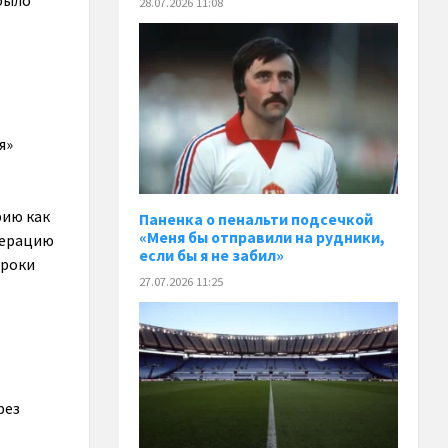
было
28.07.2026 11:08
я»
рию как
Паненка o пенальти подсечкой
«Меня бы отправили на рудники,
едерацию
если бы я не забил»
гроки
27.07.2026 11:25
рез