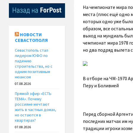
На чемпионате мира по
места (плюс ещё одно 
которых одно уже было
образом, все остальные
НОВОСТИ
выход на мундиаль был
СЕВАСТОПОЛЯ
чемпионат мира 1978 г
но два подряд вылета 
Севастополь стал
лидером ЮФО по
падению
строительства, но с
одним позитивным
нюансом
В отборе на ЧМ-1970 А
07.08.2026
Перу и Боливией
Прямой эфир «ЕСТЬ
ТЕМА». Почему
россияне мечтают
жить в частных домах,
Перед сборной Аргенти
но остаются в
квартирах?
последних матчах им н
07.08.2026
традиции игроки хозяе