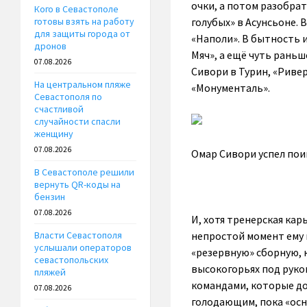
очки, а потом разобрат
Кого в Севастополе
голубых» в Асунсьоне. 
готовы взять на работу
для защиты города от
«Наполи». В бытность 
дронов
Мяч», а ещё чуть рань
07.08.2026
Сивори в Турин, «Риве
На центральном пляже
«Монументаль».
Севастополя по
счастливой
случайности спасли
женщину
07.08.2026
Омар Сивори успел пои
В Севастополе решили
вернуть QR-коды на
бензин
07.08.2026
И, хотя тренерская кар
непростой момент ему 
Власти Севастополя
услышали операторов
«резервную» сборную, 
севастопольских
высокогорьях под руко
пляжей
командами, которые д
07.08.2026
голодающим, пока «осн