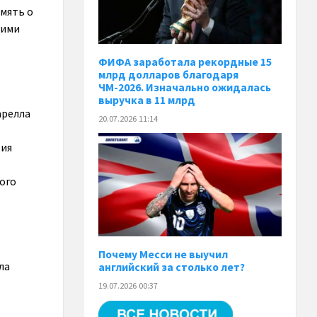
амять о
кими
ФИФА заработала рекордные 15
млрд долларов благодаря
ЧМ-2026. Изначально ожидалась
выручка в 11 млрд
арелла
20.07.2026 11:14
вия
ого
Почему Месси не выучил
ла
английский за столько лет?
19.07.2026 00:37