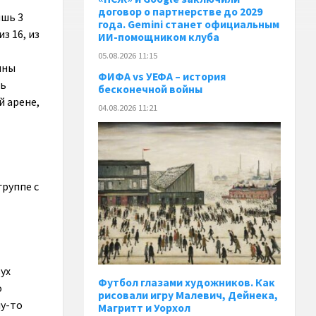
договор о партнерстве до 2029
ишь 3
года. Gemini станет официальным
з 16, из
ИИ-помощником клуба
05.08.2026 11:15
ины
ФИФА vs УЕФА – история
ть
бесконечной войны
й арене,
04.08.2026 11:21
группе с
ух
Футбол глазами художников. Как
о
рисовали игру Малевич, Дейнека,
му-то
Магритт и Уорхол