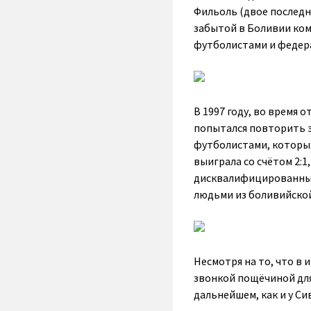
Фильоль (двое последн
забытой в Боливии ко
футболистами и федер
В 1997 году, во время 
попытался повторить э
футболистами, которых
выиграла со счётом 2:1
дисквалифицированными
людьми из боливийской
Несмотря на то, что в 
звонкой пощёчиной для
дальнейшем, как и у Си