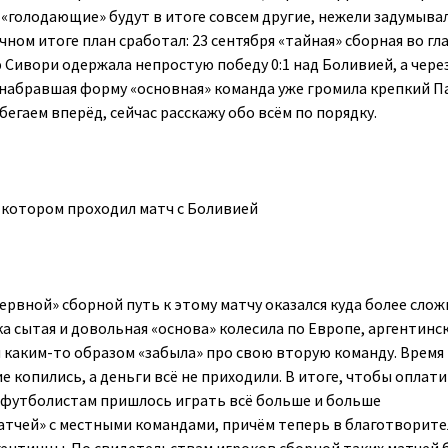
о «голодающие» будут в итоге совсем другие, нежели задумывал
чном итоге план сработал: 23 сентября «тайная» сборная во гла
Сивори одержала непростую победу 0:1 над Боливией, а чере
набравшая форму «основная» команда уже громила крепкий П
абегаем вперёд, сейчас расскажу обо всём по порядку.
 котором проходил матч с Боливией
ервной» сборной путь к этому матчу оказался куда более сло
а сытая и довольная «основа» колесила по Европе, аргентинс
каким-то образом «забыла» про свою вторую команду. Время
ие копились, а деньги всё не приходили. В итоге, чтобы оплати
 футболистам пришлось играть всё больше и больше
тчей» с местными командами, причём теперь в благотворит