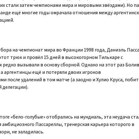
их стали затем чемпионами мира и мировыми звёздами). Но п
манде ещё многие годы омрачала отношения между аргентинс
ацией.
отбора на чемпионат мира во Франции 1998 года, Даниэль Пасс
тот трюк и провёл 15 дней в высокогорном Тилькаре с
 редко вызывали в основу сборной. Однако на этот раз Боли
, а аргентинцы ещё и потеряли двоих игроков
 после удалений в том матче (а заодно и Хулио Круса, побит
 делегации).
итоге «бело-голубые» отобрались на мундиаль, эта неудача ста
 амбициозного Пассареллы, тренерская карьера которого в
вори, не заладилась.