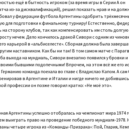
остью ещё в бытность игроком (за время игры в Серии А он
матча из-за дисквалификаций), решил показать нрав и на долж
ебовал у федерации футбола Аргентины одобрить трёхмесячн
ую для подготовки к финальному турниру! Естественно, феде
 на сторону клубов, так как компенсировать им столь долгую
осту нечем. Дело кончилось дракой Сивори с одним из чинов
 его карьерой в «альбиселесте». Сборная должна была заверш
угим наставником. Как бы ни так! В том самом матче с Парагв
ба выхода на мундиаль, Сивори внезапно появился у бровки и
воими бывшими подопечными! Впрочем, на этом всё же его и
 Германию команда поехала во главе с Владислао Капом. А сам
ренировав в Аргентине и Италии и нигде ничего не добившись
кой профессии он позже говорил кратко: «Не моё это».
рная Аргентины успешно отобралась на чемпионат мира 1974 г
ем выиграть право на проведение победного мундиаля-1978. 
ваны четыре игрока из «Команды-Призрака»: Пой, Глария, Кем