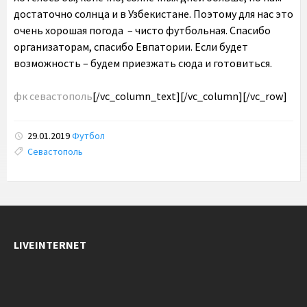
достаточно солнца и в Узбекистане. Поэтому для нас это
очень хорошая погода – чисто футбольная. Спасибо
организаторам, спасибо Евпатории. Если будет
возможность – будем приезжать сюда и готовиться.
фк севастополь
[/vc_column_text][/vc_column][/vc_row]
29.01.2019
Футбол
Tags:
Севастополь
LIVEINTERNET