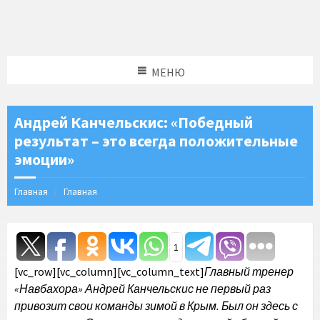
МЕНЮ
Андрей Канчельскис: «Победный
результат – это всегда положительные
эмоции»
Главная
Главная
1
[vc_row][vc_column][vc_column_text]
Главный тренер
«Навбахора» Андрей Канчельскис не первый раз
привозит свои команды зимой в Крым. Был он здесь с