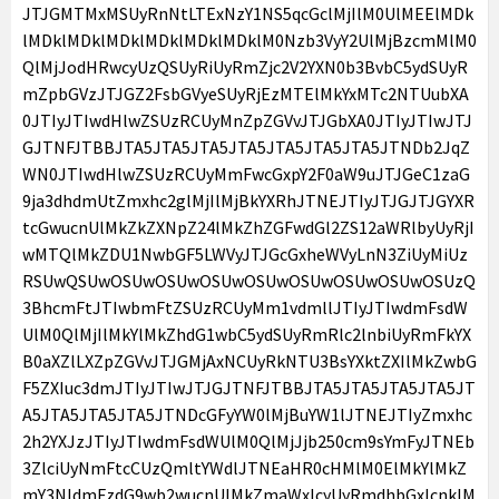
JTJGMTMxMSUyRnNtLTExNzY1NS5qcGclMjIlM0UlMEElMDk
lMDklMDklMDklMDklMDklMDklM0Nzb3VyY2UlMjBzcmMlM0
QlMjJodHRwcyUzQSUyRiUyRmZjc2V2YXN0b3BvbC5ydSUyR
mZpbGVzJTJGZ2FsbGVyeSUyRjEzMTElMkYxMTc2NTUubXA
0JTIyJTIwdHlwZSUzRCUyMnZpZGVvJTJGbXA0JTIyJTIwJTJ
GJTNFJTBBJTA5JTA5JTA5JTA5JTA5JTA5JTA5JTNDb2JqZ
WN0JTIwdHlwZSUzRCUyMmFwcGxpY2F0aW9uJTJGeC1zaG
9ja3dhdmUtZmxhc2glMjIlMjBkYXRhJTNEJTIyJTJGJTJGYXR
tcGwucnUlMkZkZXNpZ24lMkZhZGFwdGl2ZS12aWRlbyUyRjI
wMTQlMkZDU1NwbGF5LWVyJTJGcGxheWVyLnN3ZiUyMiUz
RSUwQSUwOSUwOSUwOSUwOSUwOSUwOSUwOSUwOSUzQ
3BhcmFtJTIwbmFtZSUzRCUyMm1vdmllJTIyJTIwdmFsdW
UlM0QlMjIlMkYlMkZhdG1wbC5ydSUyRmRlc2lnbiUyRmFkYX
B0aXZlLXZpZGVvJTJGMjAxNCUyRkNTU3BsYXktZXIlMkZwbG
F5ZXIuc3dmJTIyJTIwJTJGJTNFJTBBJTA5JTA5JTA5JTA5JT
A5JTA5JTA5JTA5JTNDcGFyYW0lMjBuYW1lJTNEJTIyZmxhc
2h2YXJzJTIyJTIwdmFsdWUlM0QlMjJjb250cm9sYmFyJTNEb
3ZlciUyNmFtcCUzQmltYWdlJTNEaHR0cHMlM0ElMkYlMkZ
mY3NldmFzdG9wb2wucnUlMkZmaWxlcyUyRmdhbGxlcnklM