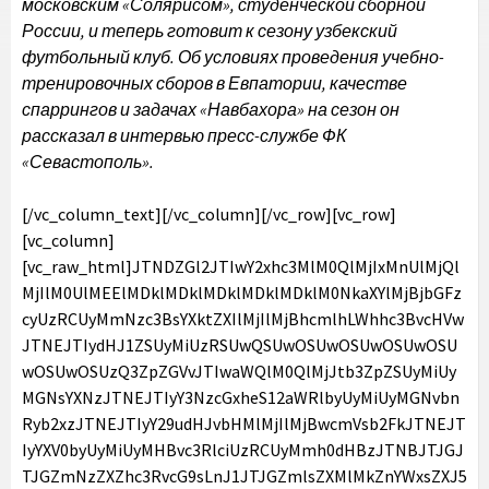
московским «Солярисом», студенческой сборной
России, и теперь готовит к сезону узбекский
футбольный клуб. Об условиях проведения учебно-
тренировочных сборов в Евпатории, качестве
спаррингов и задачах «Навбахора» на сезон он
рассказал в интервью пресс-службе ФК
«Севастополь».
[/vc_column_text][/vc_column][/vc_row][vc_row]
[vc_column]
[vc_raw_html]JTNDZGl2JTIwY2xhc3MlM0QlMjIxMnUlMjQl
MjIlM0UlMEElMDklMDklMDklMDklMDklM0NkaXYlMjBjbGFz
cyUzRCUyMmNzc3BsYXktZXIlMjIlMjBhcmlhLWhhc3BvcHVw
JTNEJTIydHJ1ZSUyMiUzRSUwQSUwOSUwOSUwOSUwOSU
wOSUwOSUzQ3ZpZGVvJTIwaWQlM0QlMjJtb3ZpZSUyMiUy
MGNsYXNzJTNEJTIyY3NzcGxheS12aWRlbyUyMiUyMGNvbn
Ryb2xzJTNEJTIyY29udHJvbHMlMjIlMjBwcmVsb2FkJTNEJT
IyYXV0byUyMiUyMHBvc3RlciUzRCUyMmh0dHBzJTNBJTJGJ
TJGZmNzZXZhc3RvcG9sLnJ1JTJGZmlsZXMlMkZnYWxsZXJ5