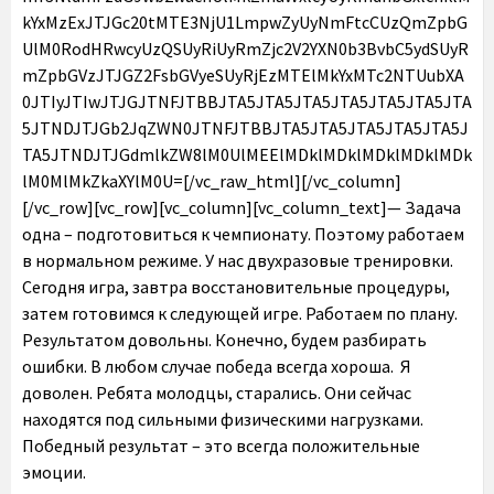
kYxMzExJTJGc20tMTE3NjU1LmpwZyUyNmFtcCUzQmZpbG
UlM0RodHRwcyUzQSUyRiUyRmZjc2V2YXN0b3BvbC5ydSUyR
mZpbGVzJTJGZ2FsbGVyeSUyRjEzMTElMkYxMTc2NTUubXA
0JTIyJTIwJTJGJTNFJTBBJTA5JTA5JTA5JTA5JTA5JTA5JTA
5JTNDJTJGb2JqZWN0JTNFJTBBJTA5JTA5JTA5JTA5JTA5J
TA5JTNDJTJGdmlkZW8lM0UlMEElMDklMDklMDklMDklMDk
lM0MlMkZkaXYlM0U=[/vc_raw_html][/vc_column]
[/vc_row][vc_row][vc_column][vc_column_text]— Задача
одна – подготовиться к чемпионату. Поэтому работаем
в нормальном режиме. У нас двухразовые тренировки.
Сегодня игра, завтра восстановительные процедуры,
затем готовимся к следующей игре. Работаем по плану.
Результатом довольны. Конечно, будем разбирать
ошибки. В любом случае победа всегда хороша. Я
доволен. Ребята молодцы, старались. Они сейчас
находятся под сильными физическими нагрузками.
Победный результат – это всегда положительные
эмоции.