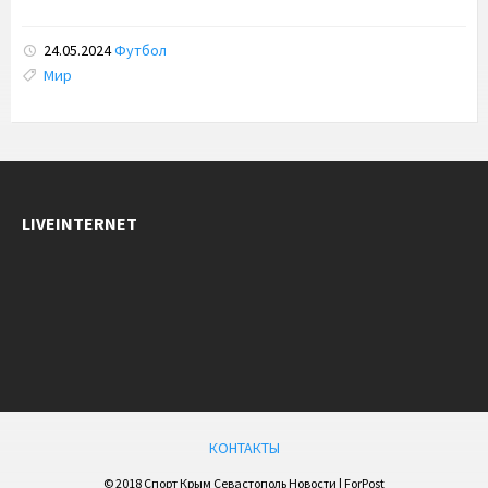
24.05.2024
Футбол
Tags:
Мир
LIVEINTERNET
КОНТАКТЫ
© 2018 Спорт Крым Севастополь Новости | ForPost