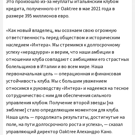
Это произошло из-за неуплаты итальянским клубом
кредита, полученного от Oaktree в мае 2021 года в
размере 395 миллионов евро.
«Как новый владелец, мы осознаем свою огромную
ответственность перед обществом и историческим
наследием «Интера». Мы стремимся к долгосрочному
успеху «нерадзурри» и верим, что наши амбиции в
отношении клуба совпадают с амбициями его страстных
болельщиков в Италии и во всем мире. Наша
первоначальная цель — операционная и финансовая
устойчивость клуба. Мы с большим уважением
относимся к руководству «Интера» и надеемся на тесное
сотрудничество с ним для обеспечения сильного
управления клубом. Получение второй звезды [на
эмблеме] стало определяющим моментом для клуба.
Наша цель — продолжать результаты, достигнутые на
поле, на пути долгосрочного роста и успеха», — сказал
управляющий директор Oaktree Алехандро Кано.