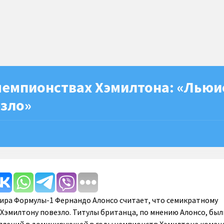
чемпионствах Хэмилтона: «Льюи
езло»
ира Формулы-1 Фернандо Алонсо считает, что семикратному
Хэмилтону повезло. Титулы британца, по мнению Алонсо, был