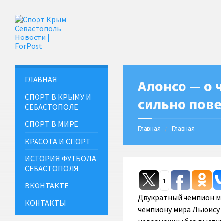
ГЛАВНАЯ
Алонсо — о 
СПОРТ В КРЫМУ И
сильно пов
СЕВАСТОПОЛЕ
СПОРТ В МИРЕ
Главная
Главная
КРАСОТА И СПОРТ
ИСТОРИЯ ФУТБОЛА
СЕВАСТОПОЛЯ
1
ВКОНТАКТЕ
Двукратный чемпион м
КОНТАКТЫ
чемпиону мира Льюису 