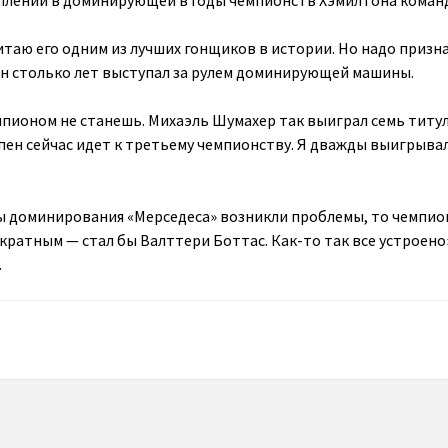
плений в доминирующей в годы чемпионств Хэмилтона команд
итаю его одним из лучших гонщиков в истории. Но надо призна
он столько лет выступал за рулем доминирующей машины.
пионом не станешь. Михаэль Шумахер так выиграл семь титул
пен сейчас идет к третьему чемпионству. Я дважды выигрыва
ды доминирования «Мерседеса» возникли проблемы, то чемпи
кратным — стал бы Валттери Боттас. Как-то так все устроено
.