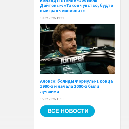
команды в гонке «500 миль
Дайтоны»: «Такое чувство, будто
выиграл чемпионат»
18.02.2026 12:13
Алонсо: болиды Формулы-1 конца
1990-х и начала 2000-х были
лучшими
15.02.2026 11:39