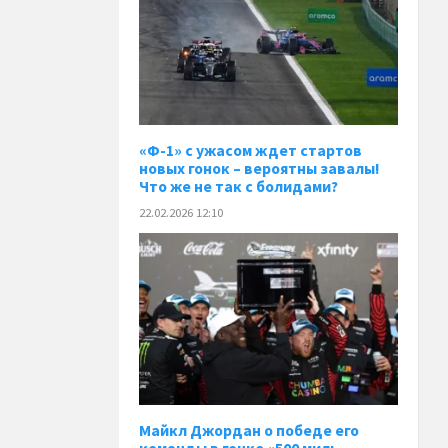
«Ф-1» с ужасом ждет стартов
новых гонок – вероятны завалы!
Что же не так с болидами?
22.02.2026 12:10
Майкл Джордан о победе его