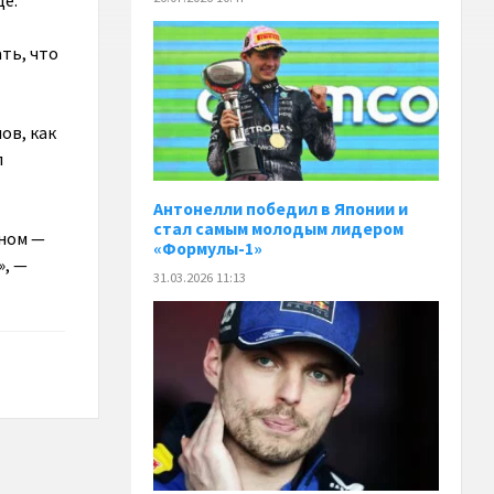
е.
ть, что
ов, как
л
Антонелли победил в Японии и
стал самым молодым лидером
оном —
«Формулы-1»
», —
31.03.2026 11:13