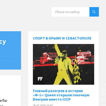
СПОРТ В КРЫМУ И СЕВАСТОПОЛЕ
су
Главный разогрев в истории
«Ф-1»: Queen открыли гоночную
Венгрию вместо СССР
и бы
26.07.2026 10:47