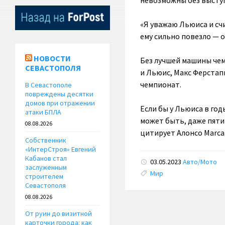
невозможны без высту
«Я уважаю Льюиса и сч
ему сильно повезло — 
НОВОСТИ
Без лучшей машины чем
СЕВАСТОПОЛЯ
и Льюис, Макс Ферстап
чемпионат.
В Севастополе
повреждены десятки
домов при отражении
Если бы у Льюиса в го
атаки БПЛА
может быть, даже пяти
08.08.2026
цитирует Алонсо Marca
Собственник
«ИнтерСтроя» Евгений
Кабанов стал
03.05.2023
Авто/Мото
заслуженным
Tags:
Мир
строителем
Севастополя
08.08.2026
От руин до визитной
карточки города: как