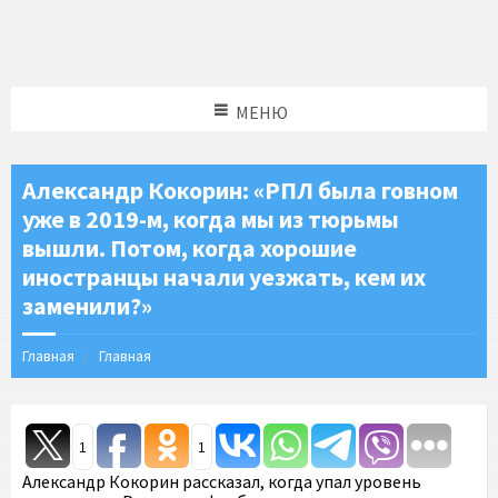
МЕНЮ
Александр Кокорин: «РПЛ была говном
уже в 2019-м, когда мы из тюрьмы
вышли. Потом, когда хорошие
иностранцы начали уезжать, кем их
заменили?»
Главная
Главная
1
1
Александр Кокорин рассказал, когда упал уровень