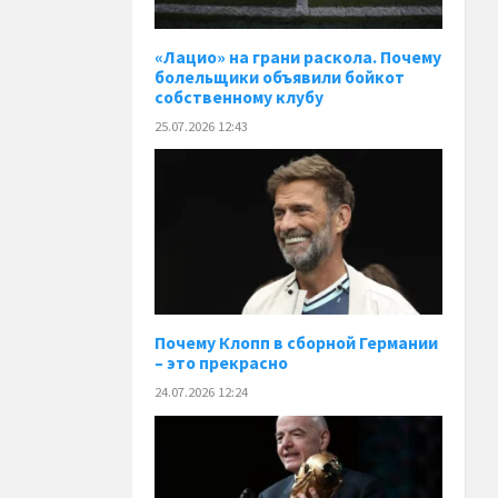
«Лацио» на грани раскола. Почему
болельщики объявили бойкот
собственному клубу
25.07.2026 12:43
Почему Клопп в сборной Германии
– это прекрасно
24.07.2026 12:24