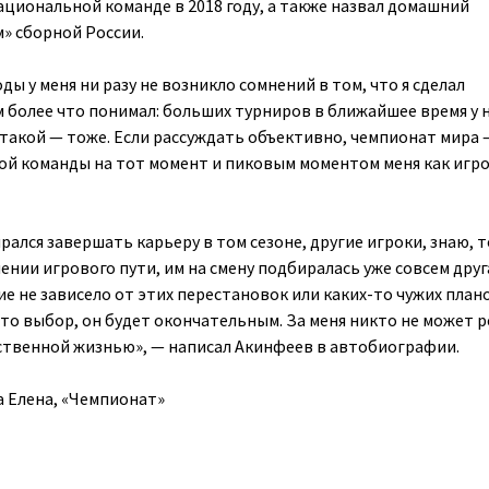
ациональной команде в 2018 году, а также назвал домашний
» сборной России.
ды у меня ни разу не возникло сомнений в том, что я сделал
 более что понимал: больших турниров в ближайшее время у н
 такой — тоже. Если рассуждать объективно, чемпионат мира 
й команды на тот момент и пиковым моментом меня как игро
ался завершать карьеру в том сезоне, другие игроки, знаю, 
ении игрового пути, им на смену подбиралась уже совсем друг
е не зависело от этих перестановок или каких-то чужих плано
-то выбор, он будет окончательным. За меня никто не может 
ственной жизнью», — написал Акинфеев в автобиографии.
а Елена, «Чемпионат»