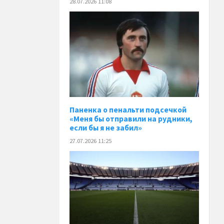
28.07.2026 11:08
Паненка o пенальти подсечкой
«Меня бы отправили на рудники,
если бы я не забил»
27.07.2026 11:25