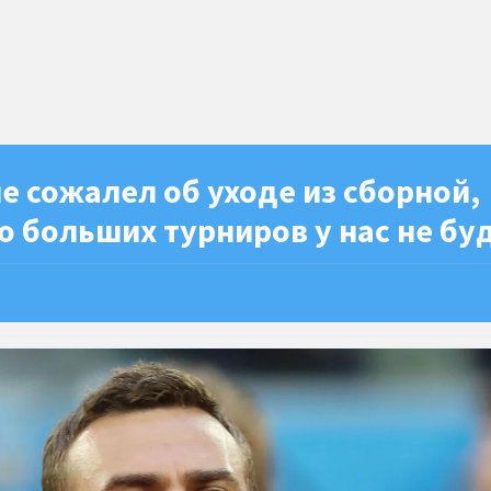
е сожалел об уходе из сборной,
о больших турниров у нас не бу