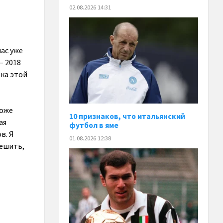
02.08.2026 14:31
ас уже
— 2018
ка этой
тоже
10 признаков, что итальянский
ая
футбол в яме
в. Я
01.08.2026 12:38
решить,