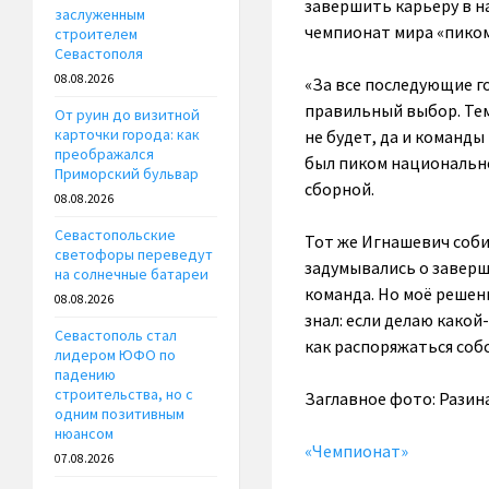
завершить карьеру в н
заслуженным
чемпионат мира «пиком
строителем
Севастополя
08.08.2026
«За все последующие го
правильный выбор. Тем
От руин до визитной
карточки города: как
не будет, да и команды
преображался
был пиком национально
Приморский бульвар
сборной.
08.08.2026
Севастопольские
Тот же Игнашевич собир
светофоры переведут
задумывались о заверш
на солнечные батареи
команда. Но моё решени
08.08.2026
знал: если делаю какой
Севастополь стал
как распоряжаться соб
лидером ЮФО по
падению
строительства, но с
Заглавное фото: Разин
одним позитивным
нюансом
«Чемпионат»
07.08.2026