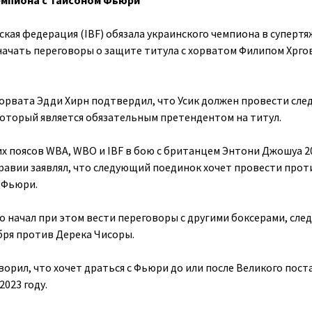
емпиона с Тайсоном Фьюри
кая федерация (IBF) обязала украинского чемпиона в суперт
 начать переговоры о защите титула с хорватом Филипом Хрго
орвата Эдди Хирн подтвердил, что Усик должен провести сл
который является обязательным претендентом на титул.
их поясов WBA, WBO и IBF в бою с британцем Энтони Джошуа 2
Аравии заявлял, что следующий поединок хочет провести прот
 Фьюри.
о начал при этом вести переговоры с другими боксерами, сл
абря против Дерека Чисоры.
оворил, что хочет драться с Фьюри до или после Великого поста
2023 году.