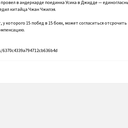
 провел в андеркарде поединка Усика в Джидде — единогласн
едил китайца Чжан Чжилэя.
, у которого 15 побед в 15 боях, может согласиться отсрочить
компенсацию.
ws/6370c4339a794712cb636b4d