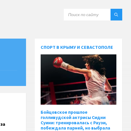
СПОРТ В КРЫМУ И СЕВАСТОПОЛЕ
Бойцовское прошлое
голливудской актрисы Сидни
Суини: тренировалась с Раузи,
 за
побеждала парней, но выбрала