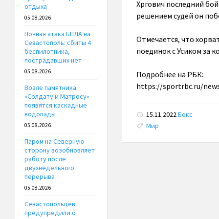
Хргович последний бой
отдыха
решением судей он поб
05.08.2026
Ночная атака БПЛА на
Отмечается, что хорват
Севастополь: сбиты 4
поединок с Усиком за 
беспилотника,
пострадавших нет
05.08.2026
Подробнее на РБК:
https://sportrbc.ru/ne
Возле памятника
«Солдату и Матросу»
появятся каскадные
водопады
15.11.2022
Бокс
Tags:
Мир
05.08.2026
Паром на Северную
сторону возобновляет
работу после
двухнедельного
перерыва
05.08.2026
Севастопольцев
предупредили о