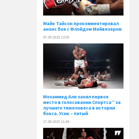
Майк Тайсон прокомментировал
анонс боя с Флойдом Мейвезером
07.09.2025 12:05
Мохаммед Али занял первое
место в голосовании Спортса’’ за
лучшего тяжеловеса в истории
бокса. Усик – пятый
17.08.2025 11:49