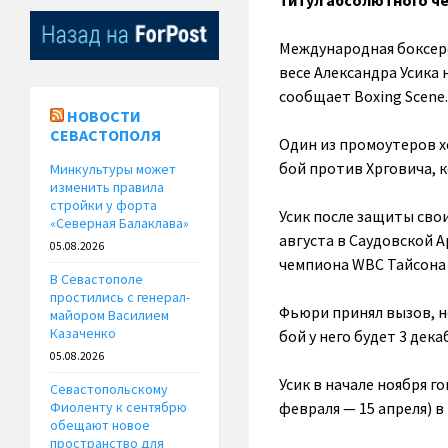
титул абсолютного ч
Международная боксерс
весе Александра Усика
сообщает Boxing Scene.
НОВОСТИ
СЕВАСТОПОЛЯ
Один из промоутеров х
бой против Хрговича, 
Минкультуры может
изменить правила
стройки у форта
Усик после защиты сво
«Северная Балаклава»
августа в Саудовской 
05.08.2026
чемпиона WBC Тайсона
В Севастополе
простились с генерал-
Фьюри принял вызов, н
майором Василием
Казаченко
бой у него будет 3 дек
05.08.2026
Усик в начале ноября г
Севастопольскому
февраля — 15 апреля) в 
Фиоленту к сентябрю
обещают новое
пространство для