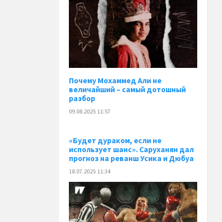
Почему Мохаммед Али не
величайший – самый дотошный
разбор
09.08.2025 11:57
«Будет дураком, если не
использует шанс». Саруханян дал
прогноз на реванш Усика и Дюбуа
18.07.2025 11:34