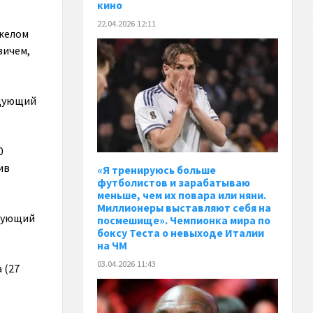
кино
22.04.2026 12:11
яжелом
вичем,
едующий
0
ив
«Я тренируюсь больше
футболистов и зарабатываю
меньше, чем их повара или няни.
Миллионеры выставляют себя на
едующий
посмешище». Чемпионка мира по
боксу Теста о невыходе Италии
на ЧМ
03.04.2026 11:43
 (27