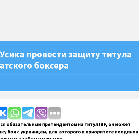
 Усика провести защиту титула
атского боксера
ся обязательным претендентом на титул IBF, он может
чку боя с украинцем, для которого в приоритете поединок