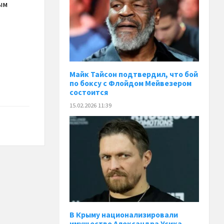
ым
Майк Тайсон подтвердил, что бой
по боксу с Флойдом Мейвезером
состоится
15.02.2026 11:39
В Крыму национализировали
имущество Александра Усика