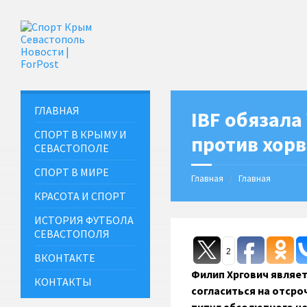
ГЛАВНАЯ
IBF обязала
СПОРТ В КРЫМУ И
против хорв
СЕВАСТОПОЛЕ
СПОРТ В МИРЕ
Главная
Главная
КРАСОТА И СПОРТ
ИСТОРИЯ ФУТБОЛА
СЕВАСТОПОЛЯ
2
ВКОНТАКТЕ
Филип Хргович являет
КОНТАКТЫ
согласиться на отсро