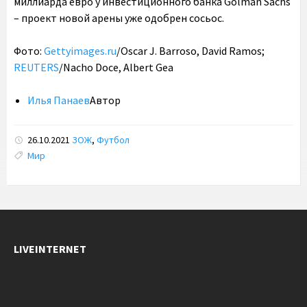
миллиарда евро у инвестиционного банка Golman Sachs
– проект новой арены уже одобрен сосьос.
Фото:
Gettyimages.ru
/Oscar J. Barroso, David Ramos;
REUTERS
/Nacho Doce, Albert Gea
Илья Панаев
Автор
26.10.2021
ЗОЖ
,
Футбол
Tags:
Мир
LIVEINTERNET