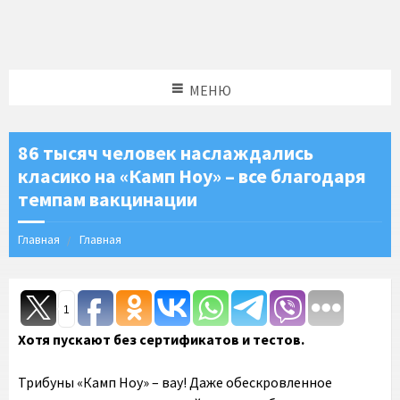
МЕНЮ
86 тысяч человек наслаждались
класико на «Камп Ноу» – все благодаря
темпам вакцинации
Главная
Главная
1
Хотя пускают без сертификатов и тестов.
Трибуны «Камп Ноу» – вау! Даже обескровленное