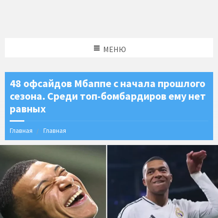
МЕНЮ
48 офсайдов Мбаппе с начала прошлого
сезона. Среди топ-бомбардиров ему нет
равных
Главная
Главная