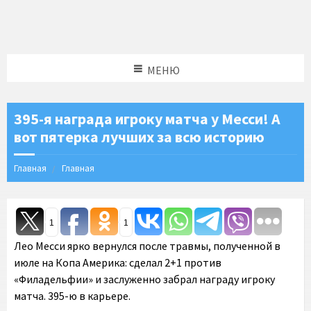
МЕНЮ
395-я награда игроку матча у Месси! А
вот пятерка лучших за всю историю
Главная
Главная
1
1
Лео Месси ярко вернулся после травмы, полученной в
июле на Копа Америка: сделал 2+1 против
«Филадельфии» и заслуженно забрал награду игроку
матча. 395-ю в карьере.