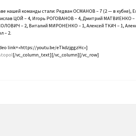
ве нашей команды стали: Редван ОСМАНОВ – 7 (2 — в кубке), 
слав ЦОЙ – 4, Игорь РОГОВАНОВ – 4, Дмитрий МАТВИЕНКО – 4
 СОЛОВИЧ – 2, Виталий МИРОНЕНКО – 1, Алексей ТКАЧ – 1, Алек
 – 2.
deo link=»https://youtu.be/eTkdzjggzHc»]
stopol
[/vc_column_text][/vc_column][/vc_row]