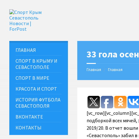
ГЛАВНАЯ
33 гола осе
СПОРТ В КРЫМУ И
СЕВАСТОПОЛЕ
Главная
Главная
СПОРТ В МИРЕ
КРАСОТА И СПОРТ
ИСТОРИЯ ФУТБОЛА
СЕВАСТОПОЛЯ
[vc_row][vc_column][v
ВКОНТАКТЕ
подборкой всех мячей,
КОНТАКТЫ
2019/20. В отчет вошли
«Севастополь» забил в в