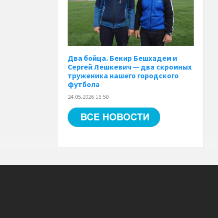
Два бойца. Бекир Бешхадем и
Сергей Лешкевич — два скромных
труженика нашего городского
футбола
24.05.2026 16:50