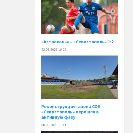
«Астрахань» – «Севастополь» 1:2
22.06.2026 10:22
Реконструкция газона СОК
«Севастополь» перешла в
активную фазу
08.06.2026 11:11