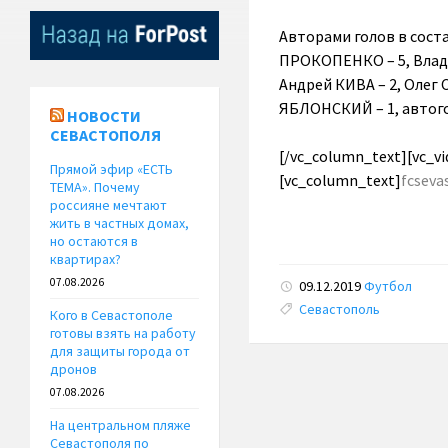
Авторами голов в соста
ПРОКОПЕНКО – 5, Влади
Андрей КИВА – 2, Олег
ЯБЛОНСКИЙ – 1, автогол
НОВОСТИ
СЕВАСТОПОЛЯ
[/vc_column_text][vc_vi
Прямой эфир «ЕСТЬ
[vc_column_text]
fcseva
ТЕМА». Почему
россияне мечтают
жить в частных домах,
но остаются в
квартирах?
07.08.2026
09.12.2019
Футбол
Tags:
Севастополь
Кого в Севастополе
готовы взять на работу
для защиты города от
дронов
07.08.2026
На центральном пляже
Севастополя по