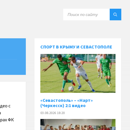
СПОРТ В КРЫМУ И СЕВАСТОПОЛЕ
«Севастополь» – «Нарт»
(Черкесск) 2:1 видео
део с
а
03.08.2026 18:20
грах ФК