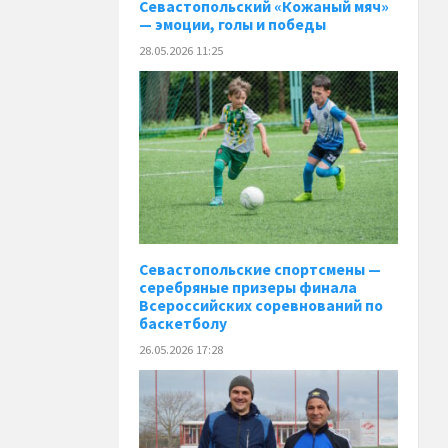
️Севастопольский «Кожаный мяч»
— эмоции, голы и победы
28.05.2026 11:25
Севастопольские спортсмены —
серебряные призеры финала
Всероссийских соревнований по
баскетболу
26.05.2026 17:28