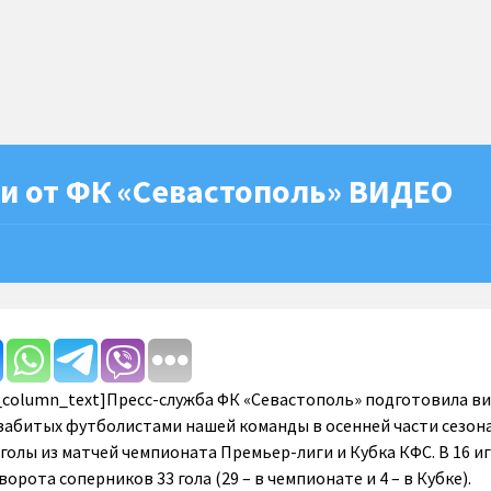
ни от ФК «Севастополь» ВИДЕО
c_column_text]Пресс-служба ФК «Севастополь» подготовила ви
 забитых футболистами нашей команды в осенней части сезон
 голы из матчей чемпионата Премьер-лиги и Кубка КФС. В 16 и
орота соперников 33 гола (29 – в чемпионате и 4 – в Кубке).