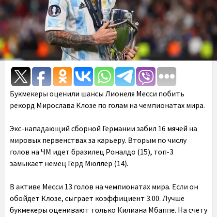
Букмекеры оценили шансы Лионеля Месси побить
рекорд Мирослава Клозе по голам на чемпионатах мира.
Экс-нападающий сборной Германии забил 16 мячей на
мировых первенствах за карьеру. Вторым по числу
голов на ЧМ идет бразилец Роналдо (15), топ-3
замыкает немец Герд Мюллер (14).
В активе Месси 13 голов на чемпионатах мира. Если он
обойдет Клозе, сыграет коэффициент 3.00. Лучше
букмекеры оценивают только Килиана Мбаппе. На счету