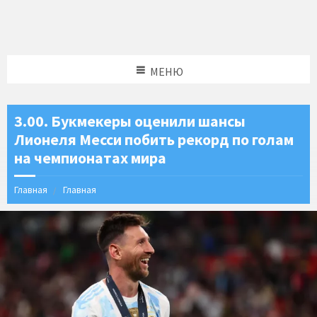
МЕНЮ
3.00. Букмекеры оценили шансы
Лионеля Месси побить рекорд по голам
на чемпионатах мира
Главная
Главная