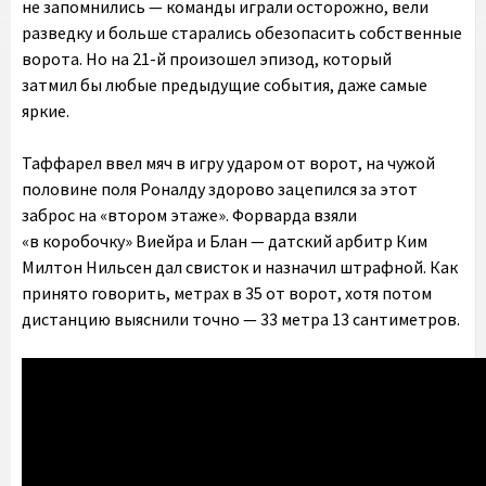
не запомнились — команды играли осторожно, вели
разведку и больше старались обезопасить собственные
ворота. Но на 21-й произошел эпизод, который
затмил бы любые предыдущие события, даже самые
яркие.
Таффарел ввел мяч в игру ударом от ворот, на чужой
половине поля Роналду здорово зацепился за этот
заброс на «втором этаже». Форварда взяли
«в коробочку» Виейра и Блан — датский арбитр Ким
Милтон Нильсен дал свисток и назначил штрафной. Как
принято говорить, метрах в 35 от ворот, хотя потом
дистанцию выяснили точно — 33 метра 13 сантиметров.