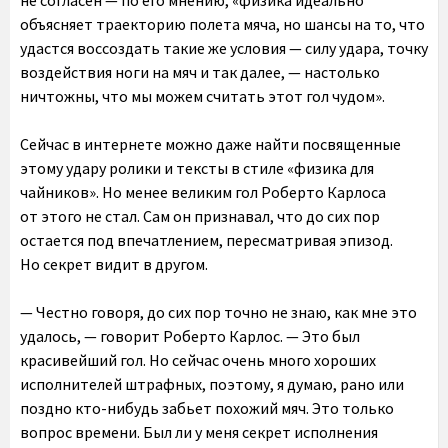
не согласен — по его мнению, «физика идеально
объясняет траекторию полета мяча, но шансы на то, что
удастся воссоздать такие же условия — силу удара, точку
воздействия ноги на мяч и так далее, — настолько
ничтожны, что мы можем считать этот гол чудом».
Сейчас в интернете можно даже найти посвященные
этому удару ролики и тексты в стиле «физика для
чайников». Но менее великим гол Роберто Карлоса
от этого не стал. Сам он признавал, что до сих пор
остается под впечатлением, пересматривая эпизод.
Но секрет видит в другом.
— Честно говоря, до сих пор точно не знаю, как мне это
удалось, — говорит Роберто Карлос. — Это был
красивейший гол. Но сейчас очень много хороших
исполнителей штрафных, поэтому, я думаю, рано или
поздно кто-нибудь забьет похожий мяч. Это только
вопрос времени. Был ли у меня секрет исполнения