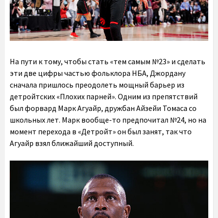
На пути к тому, чтобы стать «тем самым №23» и сделать
эти две цифры частью фольклора НБА, Джордану
сначала пришлось преодолеть мощный барьер из
детройтских «Плохих парней». Одним из препятствий
был форвард Марк Агуайр, дружбан Айзейи Томаса со
школьных лет. Марк вообще-то предпочитал №24, но на
момент перехода в «Детройт» он был занят, так что
Агуайр взял ближайший доступный.