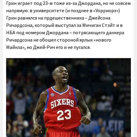
Грин играет под 23-м тоже из-за Джордана, но не совсем
напрямую: в университете (и позднее в «Уорриорз»)
Грин равнялся на прдешественника – Джейсона
Ричардсона, который выступал за Мичиган Стэйт и в
НБА под номером Джордана – потрясающего данкера
Ричардсона не обошел стороной ярлык «нового
Майкла», но Джей-Рич его и не пугался.