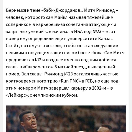
Вернемся к теме «бэби-Джорданов». Митч Ричмонд –
человек, которого сам Майкл называл тяжелейшим
соперником в карьере из-за сочетания атакующих и
защитных умений. Он начинал в НБА под №23 – этот
номер ему определили еще в университете Канзас
Стейт, потому что хотели, чтобы он стал следующим
великим атакующим защитником баскетбола. Сам Митч
предпочитал №2 и позднее именно под ним добился
славы в «Сакраменто»: 6 матчей звезд, выведенный
номер, Зал славы. Ричмонд №23 остался лишь частью
кратковременного трио «Run TMC» в ГСВ, но еще под
этим номером Митч завершал карьеру в 2002-м – в
«Лейкерс», с чемпионским кубком.