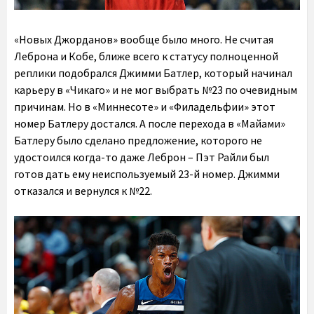
«Новых Джорданов» вообще было много. Не считая
Леброна и Кобе, ближе всего к статусу полноценной
реплики подобрался Джимми Батлер, который начинал
карьеру в «Чикаго» и не мог выбрать №23 по очевидным
причинам. Но в «Миннесоте» и «Филадельфии» этот
номер Батлеру достался. А после перехода в «Майами»
Батлеру было сделано предложение, которого не
удостоился когда-то даже Леброн – Пэт Райли был
готов дать ему неиспользуемый 23-й номер. Джимми
отказался и вернулся к №22.