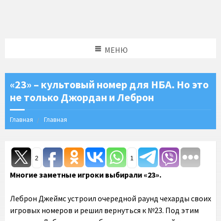
МЕНЮ
«23» – культовый номер для НБА. Но это
не только Джордан и Леброн
Главная
Главная
2
1
Многие заметные игроки выбирали «23».
Леброн Джеймс устроил очередной раунд чехарды своих
игровых номеров и решил вернуться к №23. Под этим