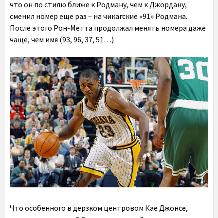
что он по стилю ближе к Родману, чем к Джордану,
сменил номер еще раз – на чикагские «91» Родмана.
После этого Рон-Метта продолжал менять номера даже
чаще, чем имя (93, 96, 37, 51…)
Что особенного в дерзком центровом Кае Джонсе,