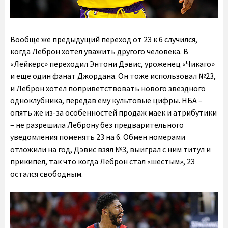
Вообще же предыдущий переход от 23 к 6 случился,
когда Леброн хотел уважить другого человека. В
«Лейкерс» переходил Энтони Дэвис, уроженец «Чикаго»
и еще один фанат Джордана. Он тоже использовал №23,
и Леброн хотел поприветствовать нового звездного
одноклубника, передав ему культовые цифры. НБА –
опять же из-за особенностей продаж маек и атрибутики
– не разрешила Леброну без предварительного
уведомления поменять 23 на 6. Обмен номерами
отложили на год, Дэвис взял №3, выиграл с ним титул и
прикипел, так что когда Леброн стал «шестым», 23
остался свободным.