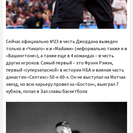
Сейчас официально №23 в честь Джордана выведен
только в «Чикаго» и в «Майами» (неформально также и в
«Вашингтоне»), а также еще в 4 командах – в честь
других игроков. Самый первый – это Фрэнк Рэмзи,
первый «суперзапасной» в истории НБА и важная часть
династии «Селтикс» 50-х-60-х. Он не выступал на Матчах
звезд, но всю карьеру провел за «Бостон», выиграл 7
кубков, попал в Зал славы баскетбола: