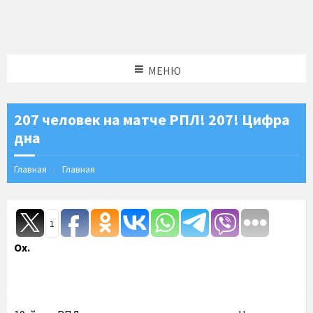
МЕНЮ
207 человек на матче РПЛ! 207! Цифра
дна
Главная
Главная
1
Ох.