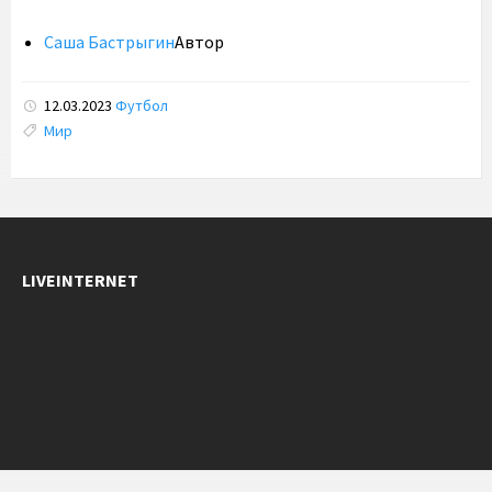
Саша Бастрыгин
Автор
12.03.2023
Футбол
Tags:
Мир
LIVEINTERNET