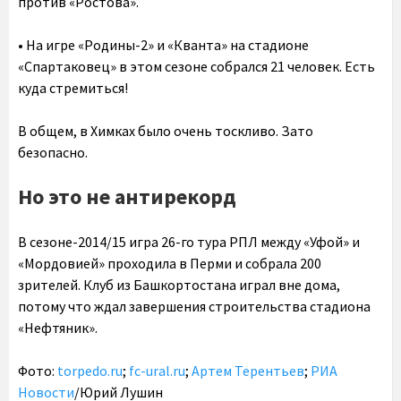
против «Ростова».
•‎ На игре «Родины-2» и «Кванта» на стадионе
«Спартаковец» в этом сезоне собрался 21 человек. Есть
куда стремиться!
В общем, в Химках было очень тоскливо. Зато
безопасно.
Но это не антирекорд
В сезоне-2014/15 игра 26-го тура РПЛ между «Уфой» и
«Мордовией» проходила в Перми и собрала 200
зрителей. Клуб из Башкортостана играл вне дома,
потому что ждал завершения строительства стадиона
«Нефтяник».
Фото:
torpedo.ru
;
fc-ural.ru
;
Артем Терентьев
;
РИА
Новости
/Юрий Лушин