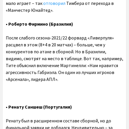
мало играет – так
отговорил
Тимбера от перехода в
«Манчестер Юнайтед».
•‎ Роберто Фирмино (Бразилия)
После слабого сезона-2021/22 форвард «Ливерпуля»
расцвел в этом (8+4 в 20 матчах) – больше, чем у
конкурентов по атаке в сборной. Но в Бразилии,
видимо, смотрят на место в таблице. Вот так, например,
Тите объяснил включение Мартинелли: «Нам нравится
агрессивность Габриэла. Он один из лучших игроков
«Арсенала», лидера АПЛ».
• Ренату Саншеш (Португалия)
Ренату был в расширенном составе сборной, но до
финальной заявки не добрался. Неудивительно – за