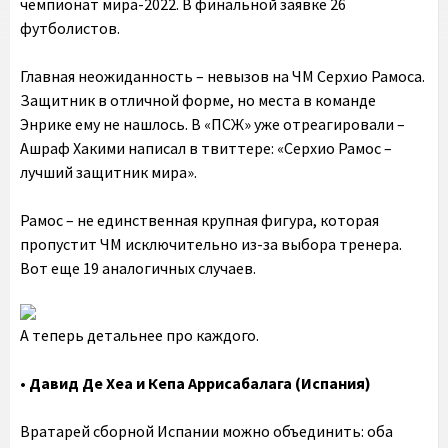
чемпионат мира-2022. В финальной заявке 26
футболистов.
Главная неожиданность – невызов на ЧМ Серхио Рамоса.
Защитник в отличной форме, но места в команде
Энрике ему не нашлось. В «ПСЖ» уже отреагировали –
Ашраф Хакими написал в твиттере: «Серхио Рамос –
лучший защитник мира».
Рамос – не единственная крупная фигура, которая
пропустит ЧМ исключительно из-за выбора тренера.
Вот еще 19 аналогичных случаев.
А теперь детальнее про каждого.
•‎ Давид Де Хеа и Кепа Аррисабалага (Испания)
Вратарей сборной Испании можно объединить: оба