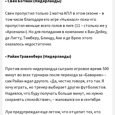
• Свен Ботман (Нидерланды)
Свен пропустил только 2 матча АПЛ в этом сезоне – в
том числе благодаря его игре «Ньюкасл» пока что
пропустил меньше всего голов в лиге (11 – столько же у
«Арсенала»). Но для попадания в компанию к Ван Дейку,
де Лигту, Тимберу, Блинду, Аке и де Врею этого
оказалось недостаточно.
• Райан Гравенберх (Нидерланды)
Против юного нидерландца сыграло игровое время: 500
минут во всех турнирах после перехода за «Баварию» –
сам Райан ждал другого. «Да, честно говоря, это так. Я
хочу играть, но тренер выбирает других футболистов.
Надеялся, что буду получать больше минут, но нужно
сохранять спокойствие», – жаловался он в сентябре.
Луи предупреждал еще летом, что отцепит тех, кто