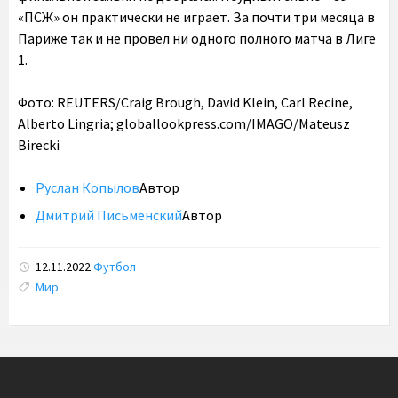
«ПСЖ» он практически не играет. За почти три месяца в
Париже так и не провел ни одного полного матча в Лиге
1.
Фото: REUTERS/Craig Brough, David Klein, Carl Recine,
Alberto Lingria; globallookpress.com/IMAGO/Mateusz
Birecki
Руслан Копылов
Автор
Дмитрий Письменский
Автор
12.11.2022
Футбол
Tags:
Мир