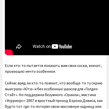
Если кто-то пытается показать вам свои соски, значит,
произошло нечто особенное.
Сейчас вряд ли кто-то помнит, что вообще-то ту серию
выиграла «Юта» и без особенных шансов для «Голден
Стэйт». Но поддержка безумного «Оракла», мистика
«Уорриорс»-2007 и яростный проход Бэрона Дэвиса, как
будто тот где-то потерял свою массивную задницу или