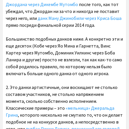
Джордана через Дикембе Мутомбо
после того, как тот
убеждал, что Джордан ни за что и никогда не поставит
через него, или
данк Ману Джинобили через Криса Боша
прямо посреди финальной серии 2014 года.
Большинство подобных данков ниже. А конкретно эти и
еще десяток (Кобе через Яо Мина и Гарнетта, Винс
Картер через Мутомбо, Доминик Уилкинс через Боба
Ланира и другие) просто не взлезли, так как как-то само
собой родилось правило, по которому нельзя было
включать больше одного данка от одного игрока.
2. Это данки артистичные, они восхищают не столько
составом участников, не столько напряжением
момента, сколько собственно исполнением.
Классические примеры – это
«мельница» Джеральда
Грина
, которого нисколько не смутило то, что он делает
подобное не на конкурсе данков, а непосредственно в
игре, или
путбэк Рикки Дэвиса, вознесший его головой