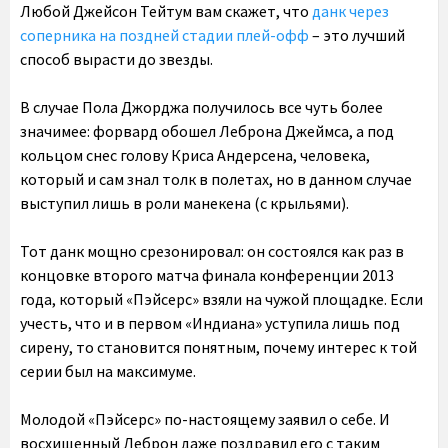
Любой Джейсон Тейтум вам скажет, что
данк через
соперника на поздней стадии плей-офф
– это лучший
способ вырасти до звезды.
В случае Пола Джорджа получилось все чуть более
значимее: форвард обошел Леброна Джеймса, а под
кольцом снес голову Криса Андерсена, человека,
который и сам знал толк в полетах, но в данном случае
выступил лишь в роли манекена (с крыльями).
Тот данк мощно срезонировал: он состоялся как раз в
концовке второго матча финала конференции 2013
года, который «Пэйсерс» взяли на чужой площадке. Если
учесть, что и в первом «Индиана» уступила лишь под
сирену, то становится понятным, почему интерес к той
серии был на максимуме.
Молодой «Пэйсерс» по-настоящему заявил о себе. И
восхищенный Леброн даже поздравил его с таким