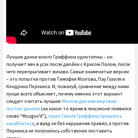
Лучшие данки юного Гриффина однотипны – он
получает мяч в усах после двойки с Крисом Полом, после
чего перепрыгивает визави. Самые знаменитые версии
– это попытки против Тимофея Мозгова, Пау Газоля и
Кендрика Перкинса. И, пожалуй, сравнение между ними
лучше всего объясняет, почему именно этот вариант
следует считать лучшим:
Мозгов дал имя жертвам
постер-данков
(на какое-то время в лексиконе появился
слово “Mozgov’d”),
через Газоля Гриффину пришлось
карабкаться
, и вряд ли без нарушения правил, а против
Перкинса не получилось собственно поставить