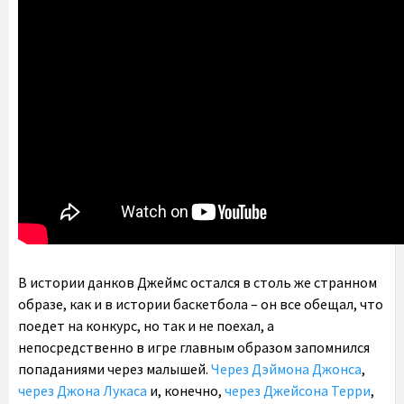
В истории данков Джеймс остался в столь же странном
образе, как и в истории баскетбола – он все обещал, что
поедет на конкурс, но так и не поехал, а
непосредственно в игре главным образом запомнился
попаданиями через малышей.
Через Дэймона Джонса
,
через Джона Лукаса
и, конечно,
через Джейсона Терри
,