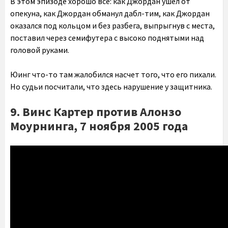
В этом эпизоде хорошо все: как Джордан ушел от
опекуна, как Джордан обманул дабл-тим, как Джордан
оказался под кольцом и без разбега, выпрыгнув с места,
поставил через семифутера с высоко поднятыми над
головой руками.
Юинг что-то там жалобился насчет того, что его пихали.
Но судьи посчитали, что здесь нарушение у защитника.
9. Винс Картер против Алонзо
Моурнинга, 7 ноября 2005 года