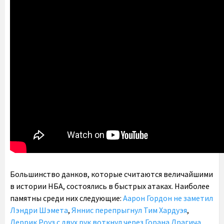
Большинство данков, которые считаются величайшими
в истории НБА, состоялись в быстрых атаках. Наиболее
памятны среди них следующие:
Аарон Гордон не заметил
Лэндри Шэмета
,
Яннис перепрыгнул Тим Хардуэя
,
Деррик Роуз с двух рук воткнул через Горана Драгича
,