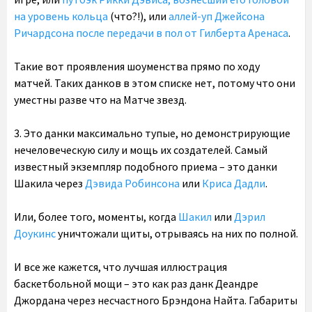
на уровень кольца
(что?!), или
аллей-уп Джейсона
Ричардсона после передачи в пол от Гилберта Аренаса
.
Такие вот проявления шоуменства прямо по ходу
матчей. Таких данков в этом списке нет, потому что они
уместны разве что на Матче звезд.
3. Это данки максимально тупые, но демонстрирующие
нечеловеческую силу и мощь их создателей. Самый
известный экземпляр подобного приема – это данки
Шакила через
Дэвида Робинсона
или
Криса Дадли
.
Или, более того, моменты, когда
Шакил
или
Дэрил
Доукинс
уничтожали щиты, отрываясь на них по полной.
И все же кажется, что лучшая иллюстрация
баскетбольной мощи – это как раз данк Деандре
Джордана через несчастного Брэндона Найта. Габариты