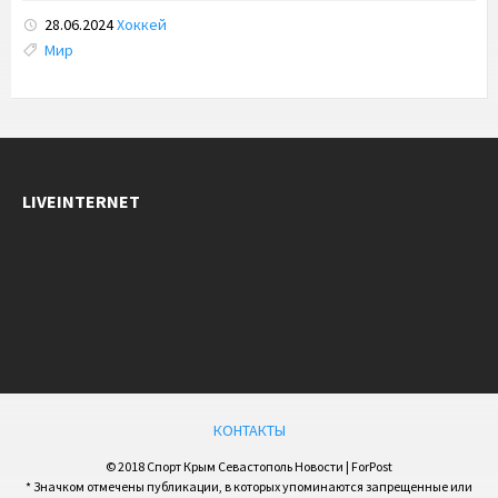
28.06.2024
Хоккей
Tags:
Мир
LIVEINTERNET
КОНТАКТЫ
© 2018 Спорт Крым Севастополь Новости | ForPost
* Значком отмечены публикации, в которых упоминаются запрещенные или