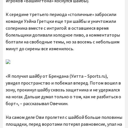
игроков «Вашингтона» коснулся шайбы).
К середине третьего периода «столичные» забросили
команде Уэйна Гретцки еще три шайбы и уничтожили
соперника вместе с интригой: в оставшееся время
болельщики допивали холодное пиво, а комментаторы
болтали на свободные темы, но за восемь с небольшим
минут до сирены все изменилось.
«Я получил шайбу от Брендана (Уитта – Sports.ru),
увидел пространство и побежал вперед. Потом вошел в
зону, прокинул шайбу сквозь защитника и не удержался
на ногах. Дальше думал только о том, как не разбиться о
борт», – рассказывал Овечкин.
На самом деле Ови пролетел с шайбой больше половины
площадки, перед воротами потерял равновесие, упал на