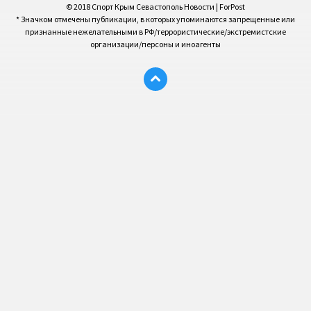
© 2018 Спорт Крым Севастополь Новости | ForPost
* Значком отмечены публикации, в которых упоминаются запрещенные или
признанные нежелательными в РФ/террористические/экстремистские
организации/персоны и иноагенты