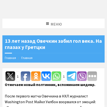
МЕНЮ
13 лет назад Овечкин забил гол века. На
глазах у Гретцки
Главная
Главная
1
1
Отмечаем новый полтинник, вспоминаем шедевр.
После первого матча Овечкина в НХЛ журналист
Washington Post Майкл Уилбон взорвался от эмоций: