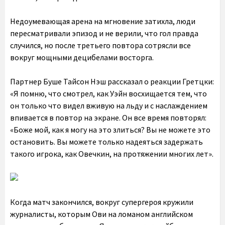
Недоумевающая арена на мгновение затихла, люди
пересматривали эпизод и не верили, что гол правда
случился, но после третьего повтора сотрясли все
вокруг мощными децибелами восторга.
Партнер Буше Тайсон Нэш рассказал о реакции Гретцки:
«Я помню, что смотрел, как Уэйн восхищается тем, что
он только что видел вживую на льду и с наслаждением
впивается в повтор на экране. Он все время повторял:
«Боже мой, как я могу на это злиться? Вы не можете это
остановить. Вы можете только надеяться задержать
такого игрока, как Овечкин, на протяжении многих лет».
Когда матч закончился, вокруг супергероя кружили
журналисты, которым Ови на ломаном английском