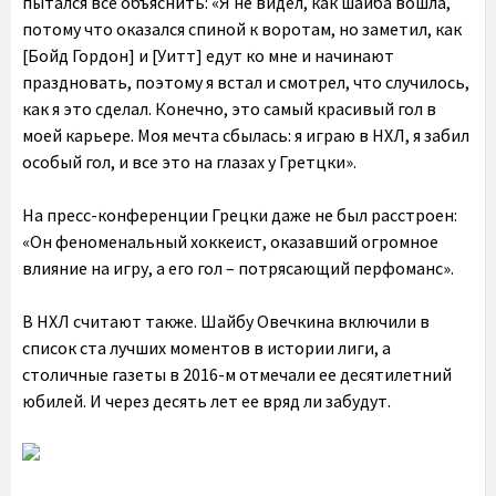
пытался все объяснить: «Я не видел, как шайба вошла,
потому что оказался спиной к воротам, но заметил, как
[Бойд Гордон] и [Уитт] едут ко мне и начинают
праздновать, поэтому я встал и смотрел, что случилось,
как я это сделал. Конечно, это самый красивый гол в
моей карьере. Моя мечта сбылась: я играю в НХЛ, я забил
особый гол, и все это на глазах у Гретцки».
На пресс-конференции Грецки даже не был расстроен:
«Он феноменальный хоккеист, оказавший огромное
влияние на игру, а его гол – потрясающий перфоманс».
В НХЛ считают также. Шайбу Овечкина включили в
список ста лучших моментов в истории лиги, а
столичные газеты в 2016-м отмечали ее десятилетний
юбилей. И через десять лет ее вряд ли забудут.