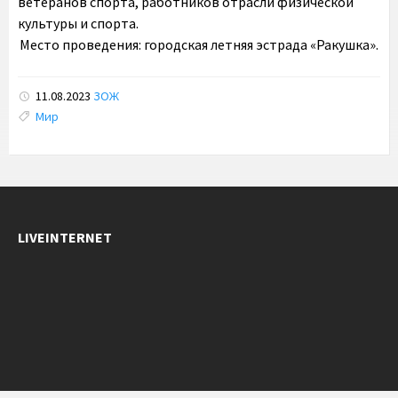
ветеранов спорта, работников отрасли физической
культуры и спорта.
Место проведения: городская летняя эстрада «Ракушка».
11.08.2023
ЗОЖ
Tags:
Мир
LIVEINTERNET