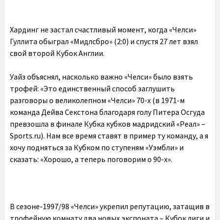
Хардинг не застал счастливый момент, когда «Челси»
Гуллита обыграл «Мидлсбро» (2:0) и спустя 27 лет взял
свой второй Кубок Англии.
Уайз объяснял, насколько важно «Челси» было взять
трофей: «Это единственный способ заглушить
разговоры о великолепном «Челси» 70-х (в 1971-м
команда Дейва Секстона благодаря голу Питера Осгуда
превзошла в финале Кубка кубков мадридский «Реал» –
Sports.ru). Нам все время ставят в пример ту команду, а я
хочу подняться за Кубком по ступеням «Уэмбли» и
сказать: «Хорошо, а теперь поговорим о 90-х».
В сезоне-1997/98 «Челси» укрепил репутацию, затащив в
трофейную комнату два новых экспоната – Кубок лиги и