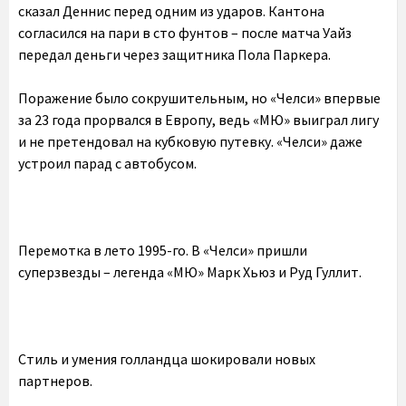
сказал Деннис перед одним из ударов. Кантона
согласился на пари в сто фунтов – после матча Уайз
передал деньги через защитника Пола Паркера.
Поражение было сокрушительным, но «Челси» впервые
за 23 года прорвался в Европу, ведь «МЮ» выиграл лигу
и не претендовал на кубковую путевку. «Челси» даже
устроил парад с автобусом.
Перемотка в лето 1995-го. В «Челси» пришли
суперзвезды – легенда «МЮ» Марк Хьюз и Руд Гуллит.
Стиль и умения голландца шокировали новых
партнеров.