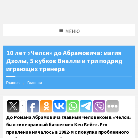
МЕНЮ
10 лет «Челси» до Абрамовича: магия
Дзолы, 5 кубков Виалли и три подряд
играющих тренера
Главная
Главная
1
До Романа Абрамовича главным человеком в «Челси»
был своенравный бизнесмен Кен Бейтс. Его
правление началось в 1982-м с покупки проблемного