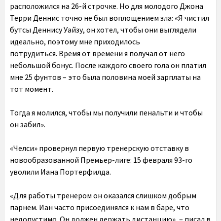
расположился на 26-й строчке. Но для молодого Джона
Терри Деннис точно не был воплощением зла: «Я чистил
бутсы Деннису Уайзу, он хотел, чтобы они выглядели
идеально, поэтому мне приходилось
потрудиться. Время от времени я получал от него
небольшой бонус. После каждого своего гола он платил
мне 25 фунтов – это была половина моей зарплаты на
тот момент.
Тогда я молился, чтобы мы получили пенальти и чтобы
он забил».
«Челси» провернул первую тренерскую отставку в
новообразованной Премьер-лиге: 15 февраля 93-го
уволили Иана Портерфилда.
«Для работы тренером он оказался слишком добрым
парнем. Иан часто присоединялся к нам в баре, что
недопустимо. Он должен держать дистанцию», – писал в