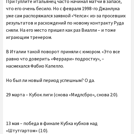
При Гуллите итальянец часто начинал матчи в запасе,
что его очень бесило. Но с февраля 1998-го Джанлука
уже сам распоряжался заявкой «Челси»: из-за просевших
результатов и расхождений по новому контракту Руда
сняли. На его место пришел как раз Виалли – и тоже
играющим тренером.
В Италии такой поворот приняли с юмором. «Это все
равно что доверить «Феррари» подростку», –
насмехался Фабио Капелло.
Но был ли новый период успешным? О да.
29 марта – Кубок лиги (снова «Мидлсбро», снова 2:0).
13 мая – победа в финале Кубка кубков над
«Штутгартом» (1:0).