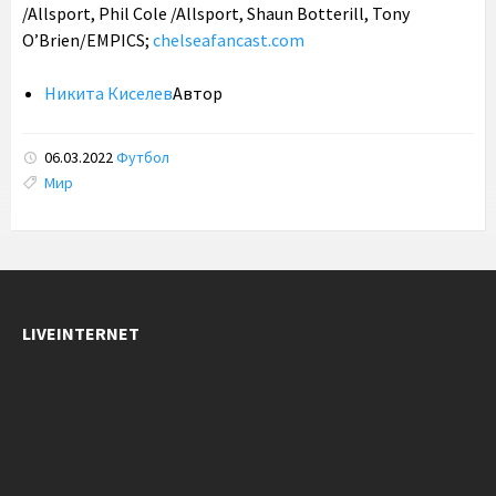
/Allsport, Phil Cole /Allsport, Shaun Botterill, Tony
O’Brien/EMPICS;
chelseafancast.com
Никита Киселев
Автор
06.03.2022
Футбол
Tags:
Мир
LIVEINTERNET