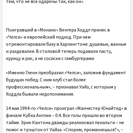
тем, что не все одарены так, как он».
Поигравший в «Монако» Венгера Ходдл принес в
«Челси» и европейский подход. При нем
отремонтировали базу в Харлингтоне: душевые, ванные
и раздевалки. В столовой теперь подавали пасту,
курицу и рис, а не сосиски с гамбургерами.
«Именно Гленн преобразил «Челси», заложив фундамент
будущих побед. С ним клуб стал более
профессиональным», – признавал Уайз, с которым у
Ходдла бывали недопонимания.
14 мая 1994-го «Челси» проиграл «Манчестер Юнайтед» в
финале Кубка Англии – 0:4. Все голы пришли во втором
тайме. Эрик Кантона дважды реализовал пенальти – не
помог и трэшток от Уайза. «Спорим, промахнешься?», –