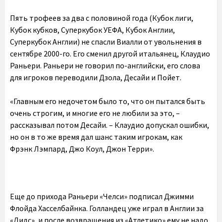
Пять трофеев за два с половиной года (Кубок лиги,
Кубок кубков, Суперкубок УЕФА, Кубок Англии,
Суперкубок Англии) не спасли Виалли от увольнения в
сентябре 2000-го. Его сменил другой итальянец, Клаудио
Раньери. Раньери не говорил по-английски, его слова
для игроков переводили Дзола, Десайи и Пойет.
«Главным его недочетом было то, что он пытался быть
очень строгим, и многие его не любили за это, –
рассказывал потом Десайи. – Клаудио допускал ошибки,
но он в то же время дал шанс таким игрокам, как
Фрэнк Лэмпард, Джо Коул, Джон Терри».
Еще до прихода Раньери «Челси» подписал Джимми
Флойда Хасселбайнка. Голландец уже играл в Англии за
«Лидс», и после возвращения из «Атлетико» ему не надо