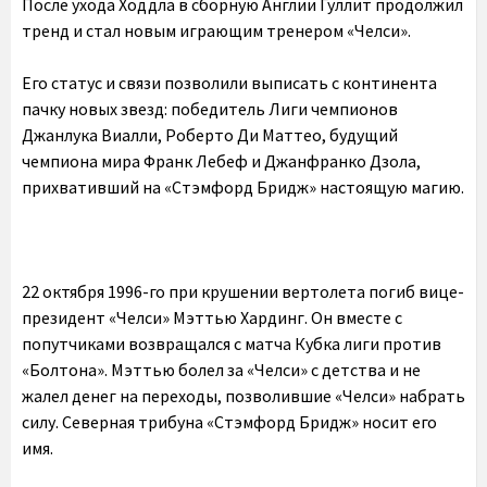
После ухода Ходдла в сборную Англии Гуллит продолжил
тренд и стал новым играющим тренером «Челси».
Его статус и связи позволили выписать с континента
пачку новых звезд: победитель Лиги чемпионов
Джанлука Виалли, Роберто Ди Маттео, будущий
чемпиона мира Франк Лебеф и Джанфранко Дзола,
прихвативший на «Стэмфорд Бридж» настоящую магию.
22 октября 1996-го при крушении вертолета погиб вице-
президент «Челси» Мэттью Хардинг. Он вместе с
попутчиками возвращался с матча Кубка лиги против
«Болтона». Мэттью болел за «Челси» с детства и не
жалел денег на переходы, позволившие «Челси» набрать
силу. Северная трибуна «Стэмфорд Бридж» носит его
имя.